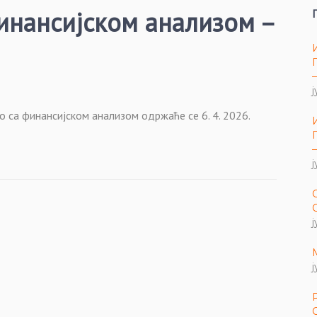
инансијском анализом –
ј
 са финансијском анализом одржаће се 6. 4. 2026.
ј
ј
ј