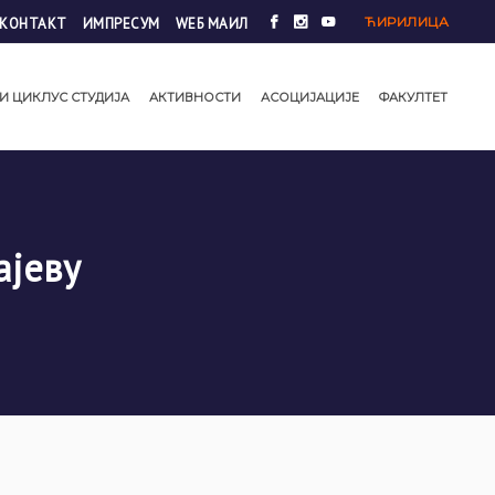
ЋИРИЛИЦА
КОНТАКТ
ИМПРЕСУМ
WЕБ МАИЛ
И ЦИКЛУС СТУДИЈА
АКТИВНОСТИ
АСОЦИЈАЦИЈЕ
ФАКУЛТЕТ
ајеву