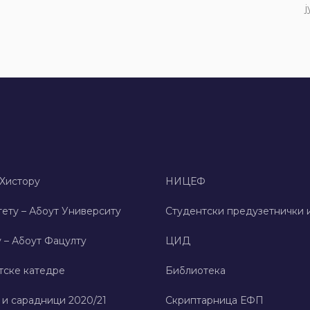
ј
 Хисторy
НИЦЕФ
ету – Абоут Университy
Студентски предузетнички 
 – Абоут Фацултy
ЦИД
тске катедре
Библиотека
 и сарадници 2020/21
Скриптарница ЕФП