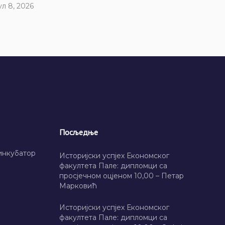
ул 8, 2026
Посљедње
инкубатор
Историјски успјех Економског
факултета Пале: дипломци са
просјечном оцјеном 10,00 – Петар
Марковић
Историјски успјех Економског
факултета Пале: дипломци са