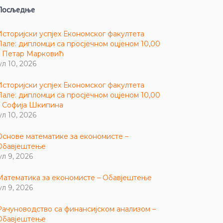
Посљедње
Историјски успјех Економског факултета
Пале: дипломци са просјечном оцјеном 10,00
– Петар Марковић
ул 10, 2026
Историјски успјех Економског факултета
Пале: дипломци са просјечном оцјеном 10,00
– Софија Шкипина
ул 10, 2026
Основе математике за економисте –
Обавјештење
ул 9, 2026
Математика за економисте – Обавјештење
ул 9, 2026
Рачуноводство са финансијском анализом –
Обавјештење