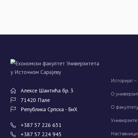
Историјат –
Алeксe Шантића бр. 3
О универзит
71420 Палe
О факултету
Рeпублика Српска - БиХ
Универзите
+387 57 226 651
+387 57 224 945
Наставници