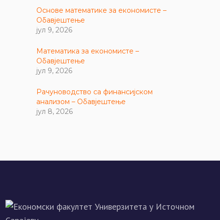
Основе математике за економисте –
Обавјештење
јул 9, 2026
Математика за економисте –
Обавјештење
јул 9, 2026
Рачуноводство са финансијском
анализом – Обавјештење
јул 8, 2026