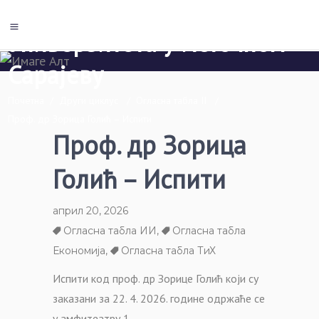
Економски факултет Пале
Универзитета у Источном
Сарајеву
Почетна
/
Други циклус
/
Огласна табла II
/
Проф. др Зорица Голић – Испити
Проф. др Зорица
Голић – Испити
април 20, 2026
Огласна табла ИИ
,
Огласна табла
Економија
,
Огласна табла ТиХ
Испити код проф. др Зорице Голић који су
заказани за 22. 4. 2026. године одржаће се
у амфитеатру 1.