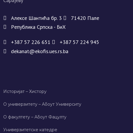
Алeксe Шантића бр. 3
71420 Палe
Рeпублика Српска - БиХ
+387 57 226 651
+387 57 224 945
dekanat@ekofis.ues.rs.ba
Историјат – Хисторy
О универзитету – Абоут Университy
О факултету – Абоут Фацултy
Универзитетске катедре