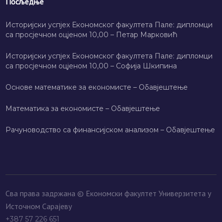
Посљедње
Историјски успјех Економског факултета Пале: дипломци
са просјечном оцјеном 10,00 – Петар Марковић
Историјски успјех Економског факултета Пале: дипломци
са просјечном оцјеном 10,00 – Софија Шкипина
Основе математике за економисте – Обавјештење
Математика за економисте – Обавјештење
Рачуноводство са финансијском анализом – Обавјештење
Сва права задржана © Економски факултет Универзитета у
Источном Сарајеву
+387 57 226 651