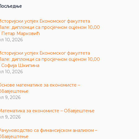
Посљедње
Историјски успјех Економског факултета
Пале: дипломци са просјечном оцјеном 10,00
– Петар Марковић
ул 10, 2026
Историјски успјех Економског факултета
Пале: дипломци са просјечном оцјеном 10,00
– Софија Шкипина
ул 10, 2026
Основе математике за економисте –
Обавјештење
ул 9, 2026
Математика за економисте – Обавјештење
ул 9, 2026
Рачуноводство са финансијском анализом –
Обавјештење