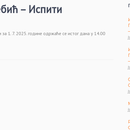
бић – Испити
за 1. 7. 2025. године одржаће се истог дана у 14.00
ј
ј
ј
ј