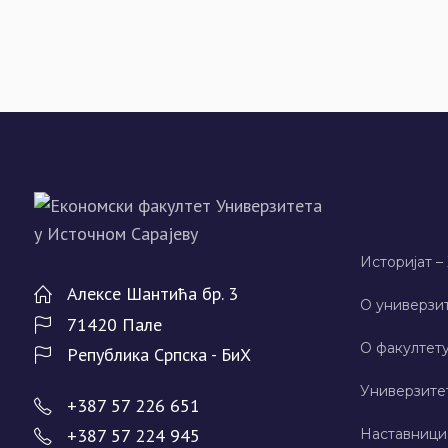
Историјат –
Алeксe Шантића бр. 3
О универзит
71420 Палe
О факултету
Рeпублика Српска - БиХ
Универзите
+387 57 226 651
+387 57 224 945
Наставници