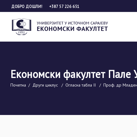
ДОБРО ДОШЛИ!
+387 57 226 651
Економски факултет Пале 
Почетна
/
Други циклус
/
Огласна табла II
/
Проф. др Младен