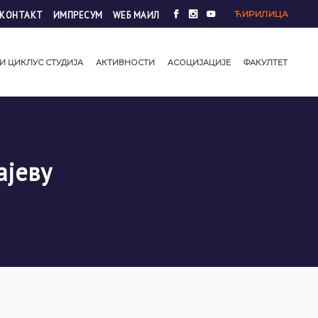
ЋИРИЛИЦА
КОНТАКТ
ИМПРЕСУМ
WЕБ МАИЛ
И ЦИКЛУС СТУДИЈА
АКТИВНОСТИ
АСОЦИЈАЦИЈЕ
ФАКУЛТЕТ
ајеву