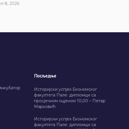
ул 8, 2026
Посљедње
инкубатор
Историјски успјех Економског
факултета Пале: дипломци са
просјечном оцјеном 10,00 – Петар
Марковић
Историјски успјех Економског
факултета Пале: дипломци са