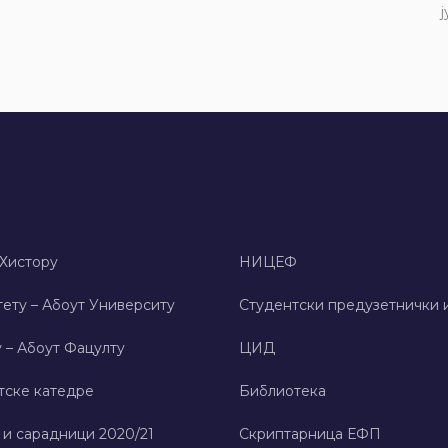
ј
 Хисторy
НИЦЕФ
ету – Абоут Университy
Студентски предузетнички 
 – Абоут Фацултy
ЦИД
тске катедре
Библиотека
 и сарадници 2020/21
Скриптарница ЕФП