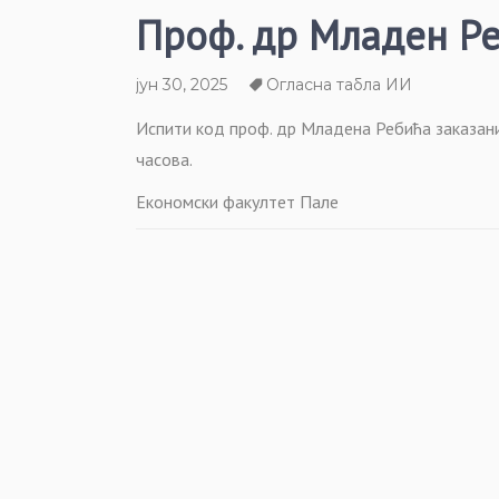
Проф. др Младен Ре
јун 30, 2025
Огласна табла ИИ
Испити код проф. др Младена Ребића заказани 
часова.
Економски факултет Пале