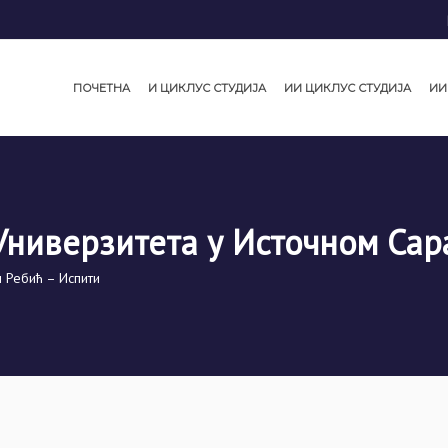
ПОЧЕТНА
И ЦИКЛУС СТУДИЈА
ИИ ЦИКЛУС СТУДИЈА
ИИ
Универзитета у Источном Сар
 Ребић – Испити