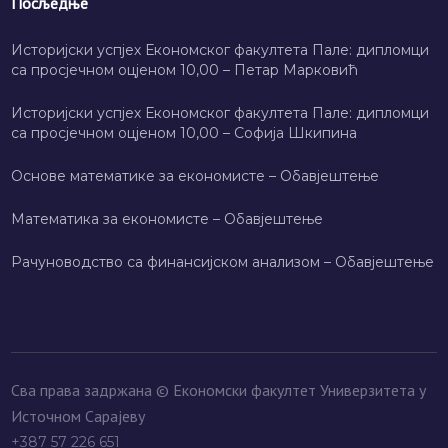
Посљедње
Историјски успјех Економског факултета Пале: дипломци
са просјечном оцјеном 10,00 – Петар Марковић
Историјски успјех Економског факултета Пале: дипломци
са просјечном оцјеном 10,00 – Софија Шкипина
Основе математике за економисте – Обавјештење
Математика за економисте – Обавјештење
Рачуноводство са финансијском анализом – Обавјештење
Сва права задржана © Економски факултет Универзитета у
Источном Сарајеву
+387 57 226 651