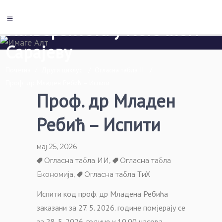
Економски факултет Пале
Универзитета у Источном
Сарајеву
Почетна
/
Други циклус
/
Огласна табла II
/
Проф. др Младен Ребић – Испити
Проф. др Младен
Ребић – Испити
мај 25, 2026
Огласна табла ИИ
,
Огласна табла
Економија
,
Огласна табла ТиХ
Испити код проф. др Младена Ребића
заказани за 27. 5. 2026. године помјерају се
за 28. 5. 2026. године у 10.00 часова.