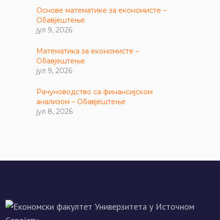
Основе математике за економисте –
Обавјештење
јул 9, 2026
Математика за економисте –
Обавјештење
јул 9, 2026
Рачуноводство са финансијском
анализом – Обавјештење
јул 8, 2026