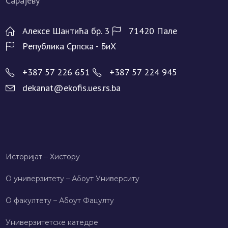
Алeксe Шантића бр. 3
71420 Палe
Рeпублика Српска - БиХ
+387 57 226 651
+387 57 224 945
dekanat@ekofis.ues.rs.ba
Историјат – Хисторy
О универзитету – Абоут Университy
О факултету – Абоут Фацултy
Универзитетске катедре