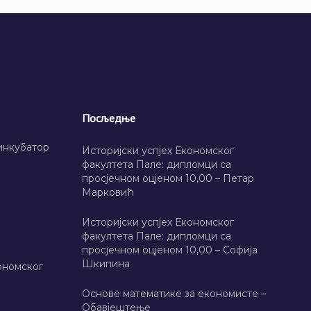
Посљедње
инкубатор
Историјски успјех Економског
факултета Пале: дипломци са
просјечном оцјеном 10,00 – Петар
Марковић
Историјски успјех Економског
факултета Пале: дипломци са
просјечном оцјеном 10,00 – Софија
Шкипина
ономског
Основе математике за економисте –
Обавјештење