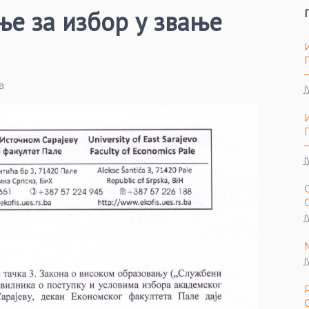
е за избор у звање
а
ј
ј
ј
ј