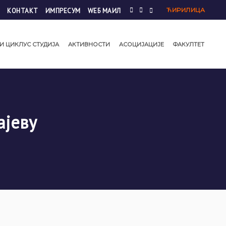
ЋИРИЛИЦА
КОНТАКТ
ИМПРЕСУМ
WЕБ МАИЛ
И ЦИКЛУС СТУДИЈА
АКТИВНОСТИ
АСОЦИЈАЦИЈЕ
ФАКУЛТЕТ
ајеву