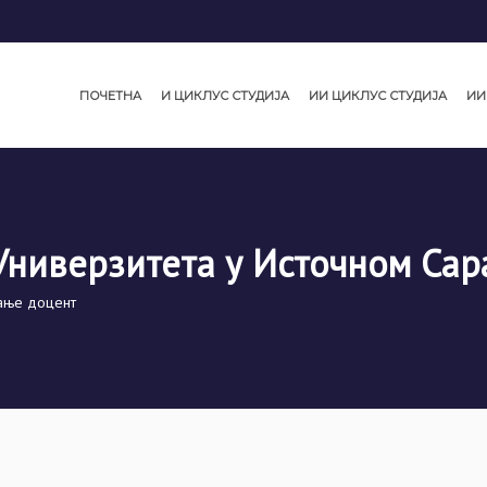
ПОЧЕТНА
И ЦИКЛУС СТУДИЈА
ИИ ЦИКЛУС СТУДИЈА
ИИ
Универзитета у Источном Сар
вање доцент