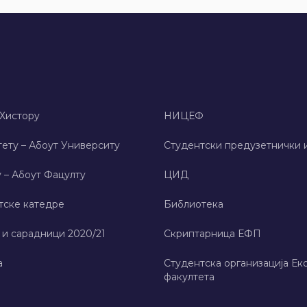
 Хисторy
НИЦЕФ
ету – Абоут Университy
Студентски предузетнички 
 – Абоут Фацултy
ЦИД
тске катедре
Библиотека
 и сарадници 2020/21
Скриптарница ЕФП
а
Студентска организација Ек
факултета