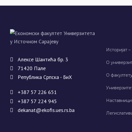
Историјат –
Алeксe Шантића бр. 3
О универзит
71420 Палe
О факултету
Рeпублика Српска - БиХ
Универзите
+387 57 226 651
+387 57 224 945
Наставници
dekanat@ekofis.ues.rs.ba
Легислатив