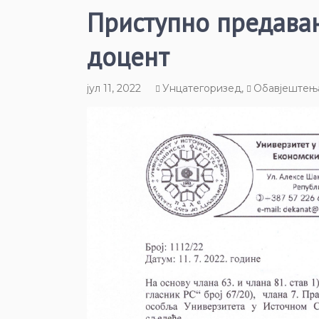
Приступно предавањ
доцент
јул 11, 2022
Унцатегоризед
,
Обавјештењ