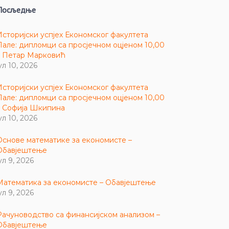
Посљедње
Историјски успјех Економског факултета
Пале: дипломци са просјечном оцјеном 10,00
– Петар Марковић
ул 10, 2026
Историјски успјех Економског факултета
Пале: дипломци са просјечном оцјеном 10,00
– Софија Шкипина
ул 10, 2026
Основе математике за економисте –
Обавјештење
ул 9, 2026
Математика за економисте – Обавјештење
ул 9, 2026
Рачуноводство са финансијском анализом –
Обавјештење