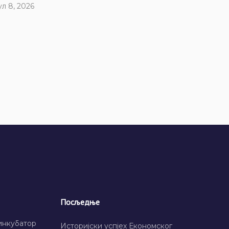
ул 8, 2026
Посљедње
инкубатор
Историјски успјех Економског