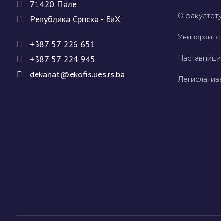
71420 Палe
О факултету
Рeпублика Српска - БиХ
Универзите
+387 57 226 651
+387 57 224 945
Наставници
dekanat@ekofis.ues.rs.ba
Легислатив