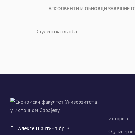
·
АПСОЛВЕНТИ И ОБНОВЦИ ЗАВРШНЕ ГО
Студентска служба
Историјат –
Алeксe Шантића бр. 3
О универзит