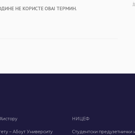
ј
ДИНЕ НЕ КОРИСТЕ ОВАЈ ТЕРМИН.
 Хисторy
НИЦЕФ
ету – Абоут Университy
Студентски предузетнички 