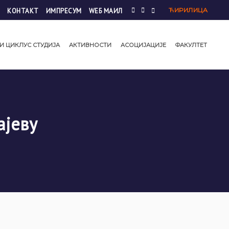
ЋИРИЛИЦА
КОНТАКТ
ИМПРЕСУМ
WЕБ МАИЛ
И ЦИКЛУС СТУДИЈА
АКТИВНОСТИ
АСОЦИЈАЦИЈЕ
ФАКУЛТЕТ
ајеву