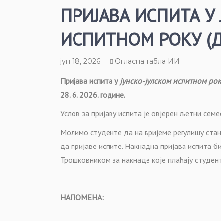
ПРИЈАВА ИСПИТА У
ИСПИТНОМ РОКУ (Д
јун 18, 2026
Огласна табла ИИ
Пријава испита у
јунско-јулском испитном рок
28. 6. 2026. године.
Услов за пријаву испита је овјерен
љетни
семес
М
олимо студенте да на вријеме регулишу стањ
да пријаве испите.
Накнадна пријава испита би
Трошковником за накнаде које плаћају студен
НАПОМЕНА: