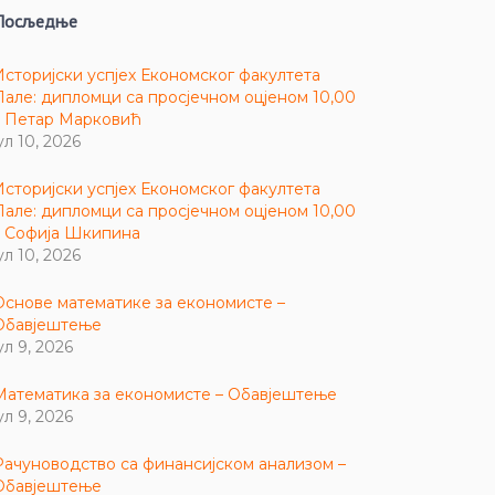
Посљедње
Историјски успјех Економског факултета
Пале: дипломци са просјечном оцјеном 10,00
– Петар Марковић
ул 10, 2026
Историјски успјех Економског факултета
Пале: дипломци са просјечном оцјеном 10,00
– Софија Шкипина
ул 10, 2026
Основе математике за економисте –
Обавјештење
ул 9, 2026
Математика за економисте – Обавјештење
ул 9, 2026
Рачуноводство са финансијском анализом –
Обавјештење