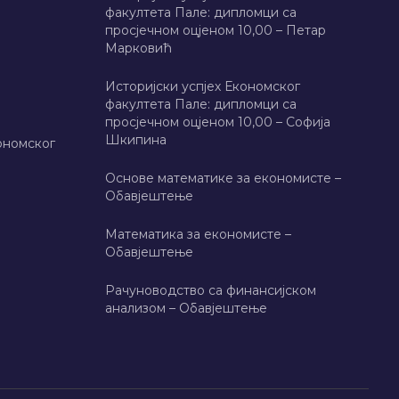
факултета Пале: дипломци са
просјечном оцјеном 10,00 – Петар
Марковић
Историјски успјех Економског
факултета Пале: дипломци са
просјечном оцјеном 10,00 – Софија
Шкипина
ономског
Основе математике за економисте –
Обавјештење
Математика за економисте –
Обавјештење
Рачуноводство са финансијском
анализом – Обавјештење