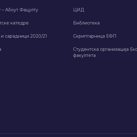
 – Абоут Фацултy
ЦИД
тске катедре
Библиотека
 и сарадници 2020/21
Скриптарница ЕФП
а
Студентска организација Ек
факултета