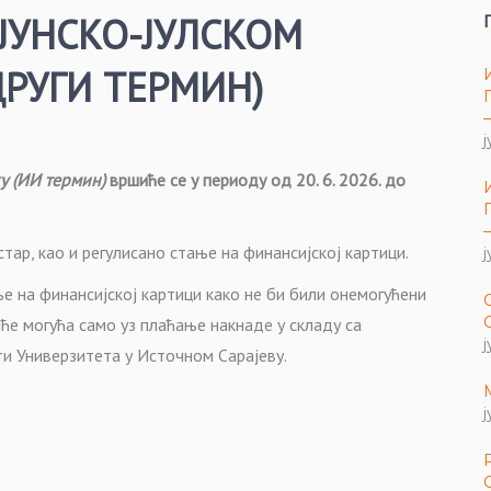
 ЈУНСКО-ЈУЛСКОМ
РУГИ ТЕРМИН)
ј
у (ИИ термин)
вршиће се у периоду од 20. 6. 2026. до
тар, као и регулисано стање на финансијској картици.
ј
е на финансијској картици како не би били онемогућени
ће могућа само уз плаћање накнаде у складу са
ј
ти Универзитета у Источном Сарајеву.
ј