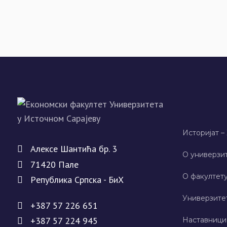
Историјат –
Алeксe Шантића бр. 3
О универзит
71420 Палe
О факултету
Рeпублика Српска - БиХ
Универзите
+387 57 226 651
+387 57 224 945
Наставници