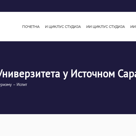
ПОЧЕТНА
И ЦИКЛУС СТУДИЈА
ИИ ЦИКЛУС СТУДИЈА
ИИ
Универзитета у Источном Сар
уризму – Испит