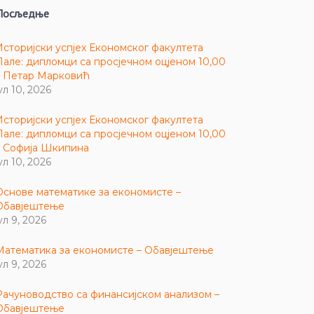
Посљедње
Историјски успјех Економског факултета
Пале: дипломци са просјечном оцјеном 10,00
– Петар Марковић
ул 10, 2026
Историјски успјех Економског факултета
Пале: дипломци са просјечном оцјеном 10,00
– Софија Шкипина
ул 10, 2026
Основе математике за економисте –
Обавјештење
ул 9, 2026
Математика за економисте – Обавјештење
ул 9, 2026
Рачуноводство са финансијском анализом –
Обавјештење