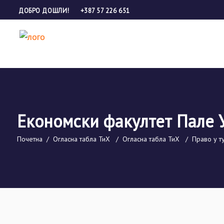
ДОБРО ДОШЛИ!
+387 57 226 651
Економски факултет Пале 
Почетна
/
Огласна табла ТиХ
/
Огласна табла ТиХ
/
Право у т