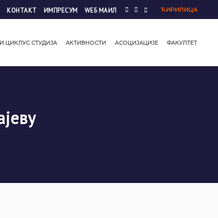
ЋИРИЛИЦА
КОНТАКТ
ИМПРЕСУМ
WЕБ МАИЛ
И ЦИКЛУС СТУДИЈА
АКТИВНОСТИ
АСОЦИЈАЦИЈЕ
ФАКУЛТЕТ
ајеву