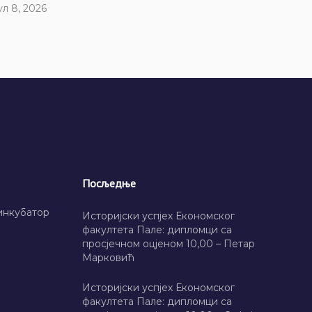
ул 8, 2026
Посљедње
инкубатор
Историјски успјех Економског
факултета Пале: дипломци са
просјечном оцјеном 10,00 – Петар
Марковић
Историјски успјех Економског
факултета Пале: дипломци са