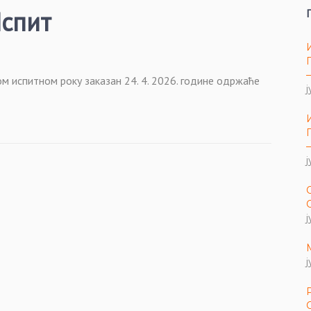
Испит
м испитном року заказан 24. 4. 2026. године одржаће
ј
ј
ј
ј