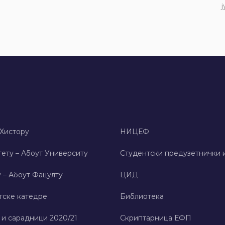
ј
 Хисторy
НИЦЕФ
ету – Абоут Университy
Студентски предузетнички 
 – Абоут Фацултy
ЦИД
тске катедре
Библиотека
 и сарадници 2020/21
Скриптарница ЕФП