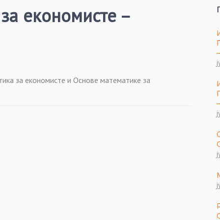
за економисте –
ј
ика за економисте и Основе математике за
ј
ј
ј