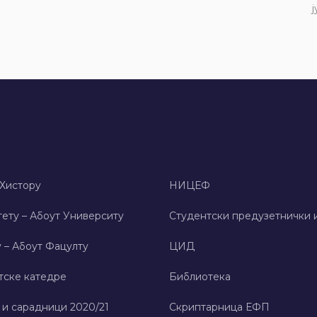
ј
 Хисторy
НИЦЕФ
ету – Абоут Университy
Студентски предузетнички 
 – Абоут Фацултy
ЦИД
тске катедре
Библиотека
 и сарадници 2020/21
Скриптарница ЕФП