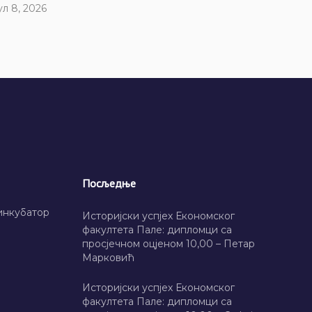
ул 8, 2026
Посљедње
инкубатор
Историјски успјех Економског
факултета Пале: дипломци са
просјечном оцјеном 10,00 – Петар
Марковић
Историјски успјех Економског
факултета Пале: дипломци са