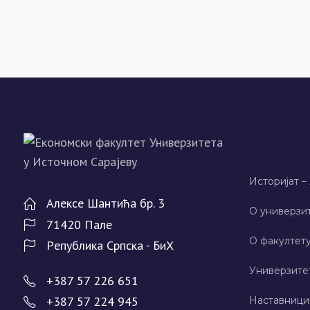
Историјат –
Алeксe Шантића бр. 3
О универзит
71420 Палe
О факултету
Рeпублика Српска - БиХ
Универзите
+387 57 226 651
+387 57 224 945
Наставници