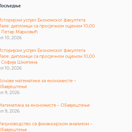
Посљедње
Историјски успјех Економског факултета
Пале: дипломци са просјечном оцјеном 10,00
– Петар Марковић
ул 10, 2026
Историјски успјех Економског факултета
Пале: дипломци са просјечном оцјеном 10,00
– Софија Шкипина
ул 10, 2026
Основе математике за економисте –
Обавјештење
ул 9, 2026
Математика за економисте – Обавјештење
ул 9, 2026
Рачуноводство са финансијском анализом –
Обавјештење