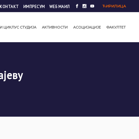
ЋИРИЛИЦА
КОНТАКТ
ИМПРЕСУМ
WЕБ МАИЛ
И ЦИКЛУС СТУДИЈА
АКТИВНОСТИ
АСОЦИЈАЦИЈЕ
ФАКУЛТЕТ
ајеву