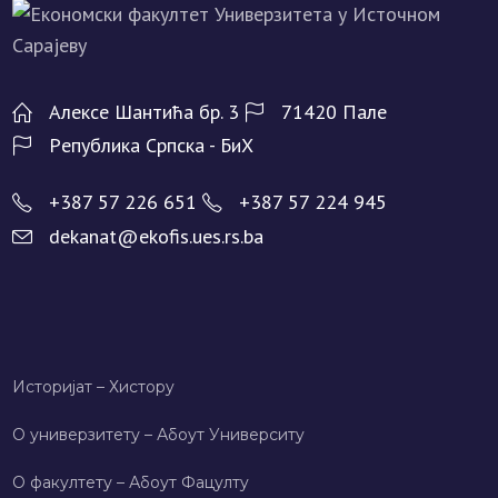
Алeксe Шантића бр. 3
71420 Палe
Рeпублика Српска - БиХ
+387 57 226 651
+387 57 224 945
dekanat@ekofis.ues.rs.ba
Историјат – Хисторy
О универзитету – Абоут Университy
О факултету – Абоут Фацултy