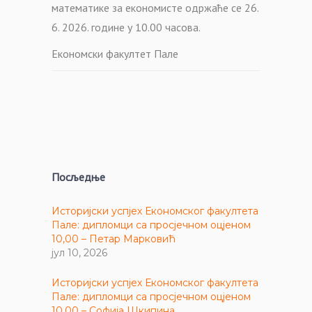
математике за економисте одржаће се 26.
6. 2026. године у 10.00 часова.
Економски факултет Пале
Посљедње
Историјски успјех Економског факултета
Пале: дипломци са просјечном оцјеном
10,00 – Петар Марковић
јул 10, 2026
Историјски успјех Економског факултета
Пале: дипломци са просјечном оцјеном
10,00 – Софија Шкипина