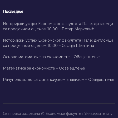
Посљедње
Историјски успјех Економског факултета Пале: дипломци
са просјечном оцјеном 10,00 – Петар Марковић
Историјски успјех Економског факултета Пале: дипломци
са просјечном оцјеном 10,00 – Софија Шкипина
Основе математике за економисте – Обавјештење
Математика за економисте – Обавјештење
Рачуноводство са финансијском анализом – Обавјештење
Сва права задржана © Економски факултет Универзитета у