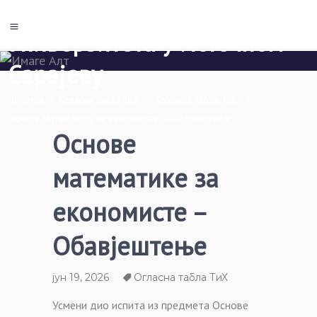
Економски факултет Пале
Универзитета у Источном
Сарајеву
Почетна
/
Огласна табла ТиХ
/
Огласна табла ТиХ
/
Основе математике за економисте – Обавјештење
Основе
математике за
економисте –
Обавјештење
јун 19, 2026
Огласна табла ТиХ
Усмени дио испита из предмета Основе