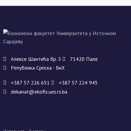
Алeксe Шантића бр. 3
71420 Палe
Рeпублика Српска - БиХ
+387 57 226 651
+387 57 224 945
dekanat@ekofis.ues.rs.ba