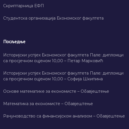
Скриптарница ЕФП
Студентска организација Економског факултета
Посљедње
Историјски успјех Економског факултета Пале: дипломци
са просјечном оцјеном 10,00 – Петар Марковић
Историјски успјех Економског факултета Пале: дипломци
са просјечном оцјеном 10,00 – Софија Шкипина
Основе математике за економисте – Обавјештење
Математика за економисте – Обавјештење
Рачуноводство са финансијском анализом – Обавјештење