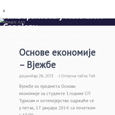
Економски факултет Пале
Универзитета у Источном
Сарајеву
Почетна
/
Огласна табла ТиХ
/
Огласна табла ТиХ
/
Основе економије – Вјежбе
Основе економије
– Вјежбе
децембар 28, 2013
Огласна табла ТиХ
Вјежбе из предмета Основи
економије за студенте 1.године СП
Туризам и хотелијерство одржаће се
у петак, 17. јануара 2014. са почетком
у 10.00.