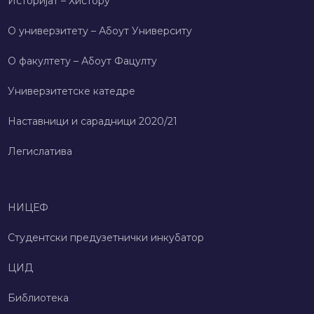
Историјат – Хисторy
О универзитету – Абоут Университy
О факултету – Абоут Фацултy
Универзитетске катедре
Наставници и сарадници 2020/21
Легислатива
НИЦЕФ
Студентски предузетнички инкубатор
ЦИД
Библиотека