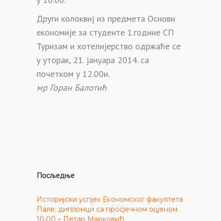
Други колоквиј из предмета Основи
економије за студенте 1.године СП
Туризам и хотелијерство одржаће се
у уторак, 21. јануара 2014. са
почетком у 12.00и.
мр Горан Балотић
Посљедње
Историјски успјех Економског факултета
Пале: дипломци са просјечном оцјеном
10,00 – Петар Марковић