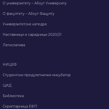
О универзитету – Абоут Университy
О факултету – Абоут Фацултy
Универзитетске катедре
Наставници и сарадници 2020/21
Легислатива
НИЦЕФ
Студентски предузетнички инкубатор
ЦИД
Библиотека
Скриптарница ЕФП