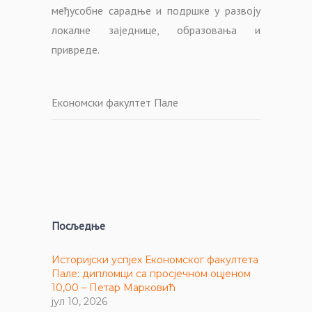
међусобне сарадње и подршке у развоју
локалне заједнице, образовања и
привреде.
Економски факултет Пале
Посљедње
Историјски успјех Економског факултета
Пале: дипломци са просјечном оцјеном
10,00 – Петар Марковић
јул 10, 2026