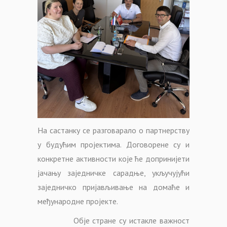
На састанку се разговарало о партнерству
у будућим пројектима. Договорене су и
конкретне активности које ће допринијети
јачању заједничке сарадње, укључујући
заједничко пријављивање на домаће и
међународне пројекте.
Обје стране су истакле важност