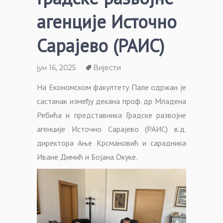
агенције Источно
Сарајево (РАИС)
јун 16, 2025
Вијести
На Економском факултету Пале одржан је
састанак између декана проф. др Младена
Ребића и представника Градске развојне
агенције Источно Сарајево (РАИС) в.д.
директора Ање Крсмановић и сарадника
Иване Димић и Бојана Окуке.