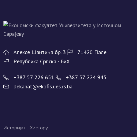
Алeксe Шантића бр. 3
71420 Палe
Рeпублика Српска - БиХ
+387 57 226 651
+387 57 224 945
dekanat@ekofis.ues.rs.ba
Историјат – Хисторy