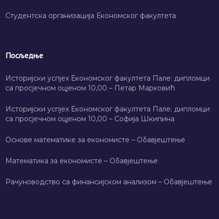
Студентска организација Економског факултета
Посљедње
Историјски успјех Економског факултета Пале: дипломци
са просјечном оцјеном 10,00 – Петар Марковић
Историјски успјех Економског факултета Пале: дипломци
са просјечном оцјеном 10,00 – Софија Шкипина
Основе математике за економисте – Обавјештење
Математика за економисте – Обавјештење
Рачуноводство са финансијском анализом – Обавјештење