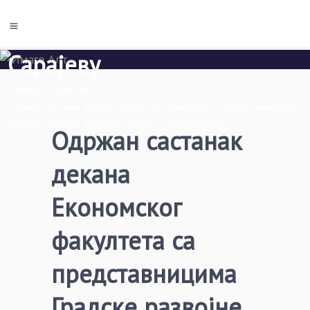
Економски факултет Пале
Универзитета у Источном
Сарајеву
Почетна
/
Вијести
/
Одржан састанак декана Економског факултета са представницима
Градске развојне агенције Источно Сарајево (РАИС)
Одржан састанак
декана
Економског
факултета са
представницима
Градске развојне