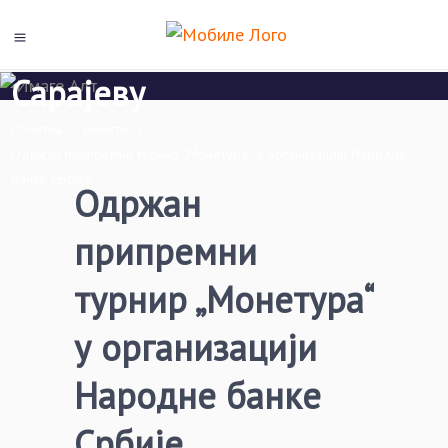
Економски факултет Пале
Универзитета у Источном
Сарајеву
Почетна
/
Вијести
/
Одржан припремни турнир „Монетура“ у организацији Народне
банке Србије
Одржан
припремни
турнир „Монетура“
у организацији
Народне банке
Србије