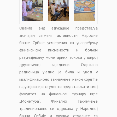
Овакав вид едукације представља
значајан сегмент активности Народне
банке Србије усмјерених ка унапређењу
финансијске писмености и бољем
разумијевању монетарних токова у широј
друштвеној заједници. Одржана
радионица уједно је била и увод у
квалификационо такмичење, након којег ће
најуспјешнији студенти представљати свој
факултет на финалном турниру игре
„Монетура“. Финално такмичење
традиционално се одржава у Народној
банци Србије и окупља студенте са