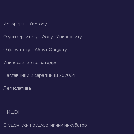
Историјат – Хисторy
О универзитету – Абоут Университy
О факултету – Абоут Фацултy
Универзитетске катедре
Наставници и сарадници 2020/21
Легислатива
НИЦЕФ
Студентски предузетнички инкубатор