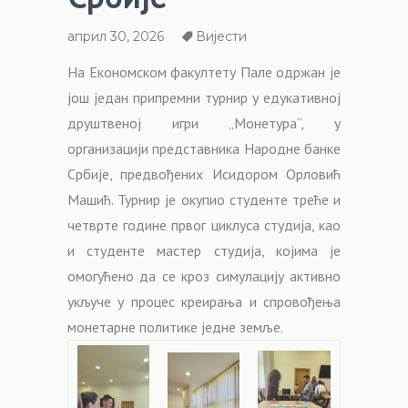
април 30, 2026
Вијести
На Економском факултету Пале одржан је
још један припремни турнир у едукативној
друштвеној игри „Монетура“, у
организацији представника Народне банке
Србије, предвођених Исидором Орловић
Машић. Турнир је окупио студенте треће и
четврте године првог циклуса студија, као
и студенте мастер студија, којима је
омогућено да се кроз симулацију активно
укључе у процес креирања и спровођења
монетарне политике једне земље.