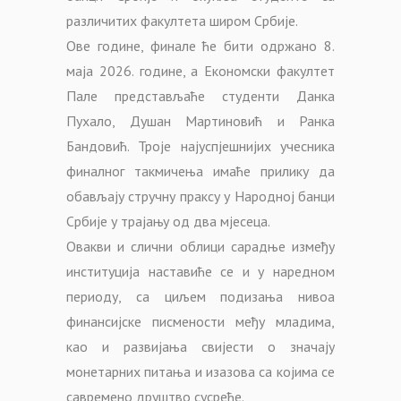
различитих факултета широм Србије.
Ове године, финале ће бити одржано 8.
маја 2026. године, а Економски факултет
Пале представљаће студенти Данка
Пухало, Душан Мартиновић и Ранка
Бандовић. Троје најуспјешнијих учесника
финалног такмичења имаће прилику да
обављају стручну праксу у Народној банци
Србије у трајању од два мјесеца.
Овакви и слични облици сарадње између
институција наставиће се и у наредном
периоду, са циљем подизања нивоа
финансијске писмености међу младима,
као и развијања свијести о значају
монетарних питања и изазова са којима се
савремено друштво сусреће.