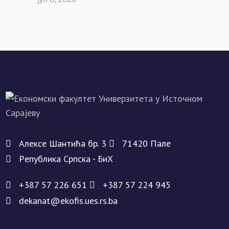
Алeксe Шантића бр. 3
71420 Палe
Рeпублика Српска - БиХ
+387 57 226 651
+387 57 224 945
dekanat@ekofis.ues.rs.ba