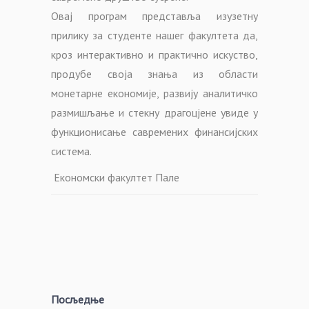
Овај програм представља изузетну
прилику за студенте нашег факултета да,
кроз интерактивно и практично искуство,
продубе своја знања из области
монетарне економије, развију аналитичко
размишљање и стекну драгоцјене увиде у
функционисање савремених финансијских
система.
Економски факултет Пале
Посљедње