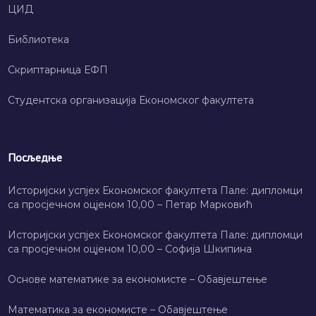
ЦИД
Библиотека
Скриптарница ЕФП
Студентска организација Економског факултета
Посљедње
Историјски успјех Економског факултета Пале: дипломци
са просјечном оцјеном 10,00 – Петар Марковић
Историјски успјех Економског факултета Пале: дипломци
са просјечном оцјеном 10,00 – Софија Шкипина
Основе математике за економисте – Обавјештење
Математика за економисте – Обавјештење