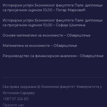
Историјски успјех Економског факултета Пале: дипломци
са просјечном оцјеном 10,00 – Петар Марковић
Историјски успјех Економског факултета Пале: дипломци
са просјечном оцјеном 10,00 – Софија Шкипина
Основе математике за економисте – Обавјештење
Математика за економисте – Обавјештење
Рачуноводство са финансијском анализом – Обавјештење
Сва права задржана © Економски факултет Универзитета у
Источном Сарајеву
+387 57 226 651
Пратите нас