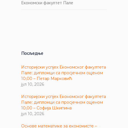
Економски факултет Пале
Посљедње
Историјски успјех Економског факултета
Пале: дипломци са просјечном оцјеном
10,00 – Петар Марковић
јул 10, 2026
Историјски успјех Економског факултета
Пале: дипломци са просјечном оцјеном
10,00 – Софија Шкипина
јул 10, 2026
Основе математике за економисте –