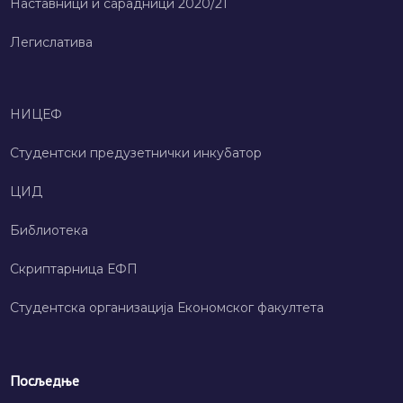
Наставници и сарадници 2020/21
Легислатива
НИЦЕФ
Студентски предузетнички инкубатор
ЦИД
Библиотека
Скриптарница ЕФП
Студентска организација Економског факултета
Посљедње