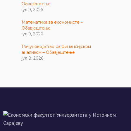
Обавјештење
јул 9, 2026
Математика за економисте –
Обавјештење
јул 9, 2026
Рачуноводство са финансијском
анализом – Обавјештење
јул 8, 2026