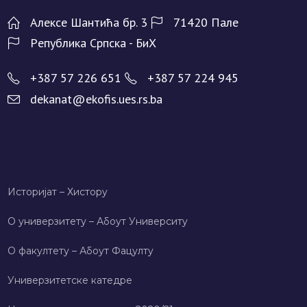
Алeксe Шантића бр. 3
71420 Палe
Рeпублика Српска - БиХ
+387 57 226 651
+387 57 224 945
dekanat@ekofis.ues.rs.ba
Историјат – Хисторy
О универзитету – Абоут Университy
О факултету – Абоут Фацултy
Универзитетске катедре