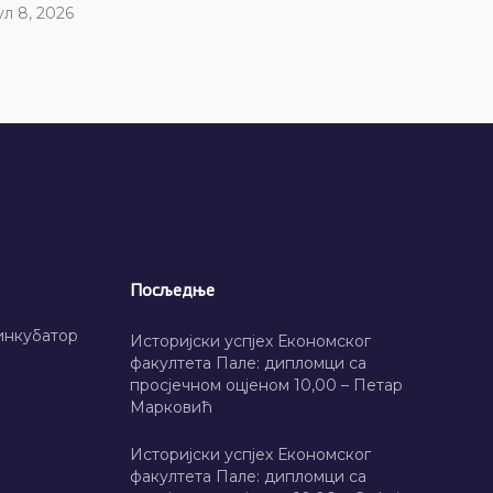
ул 8, 2026
Посљедње
инкубатор
Историјски успјех Економског
факултета Пале: дипломци са
просјечном оцјеном 10,00 – Петар
Марковић
Историјски успјех Економског
факултета Пале: дипломци са