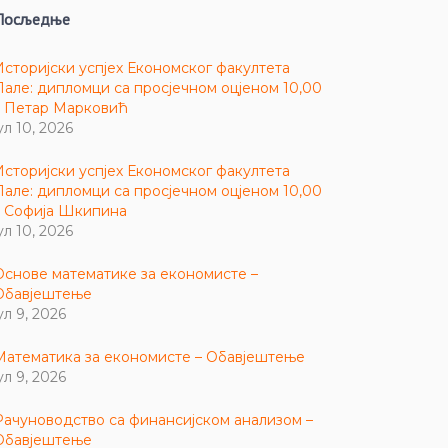
Посљедње
Историјски успјех Економског факултета
Пале: дипломци са просјечном оцјеном 10,00
– Петар Марковић
ул 10, 2026
Историјски успјех Економског факултета
Пале: дипломци са просјечном оцјеном 10,00
– Софија Шкипина
ул 10, 2026
Основе математике за економисте –
Обавјештење
ул 9, 2026
Математика за економисте – Обавјештење
ул 9, 2026
Рачуноводство са финансијском анализом –
Обавјештење