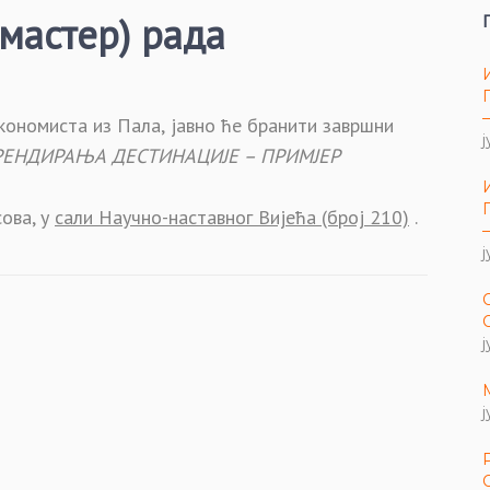
мастер) рада
кономиста
из Пала,
јавно ће бранити завршни
ј
РЕНДИРАЊА ДЕСТИНАЦИЈЕ – ПРИМЈЕР
сова, у
сал
и
Научно-наставног Вијећа (број 210)
.
ј
ј
ј