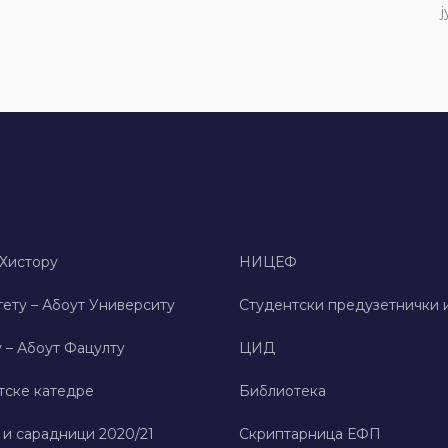
ј
 Хисторy
НИЦЕФ
ету – Абоут Университy
Студентски предузетнички 
 – Абоут Фацултy
ЦИД
тске катедре
Библиотека
 и сарадници 2020/21
Скриптарница ЕФП