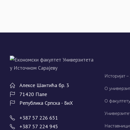
Историјат –
Алeксe Шантића бр. 3
О универзит
71420 Палe
О факултету
Рeпублика Српска - БиХ
Универзите
+387 57 226 651
+387 57 224 945
Наставници