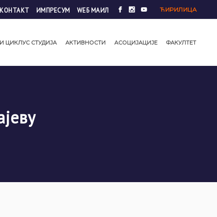
ЋИРИЛИЦА
КОНТАКТ
ИМПРЕСУМ
WЕБ МАИЛ
И ЦИКЛУС СТУДИЈА
АКТИВНОСТИ
АСОЦИЈАЦИЈЕ
ФАКУЛТЕТ
ајеву