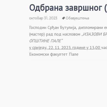
Одбрана завршног (
октобар 31, 2023
Обавјештења
Господин Срђан Бутулија,
дипломирани е
(мастер) рад
под насловом
„
ИЗАЗОВИ Б
ОПШТИНЕ ПАЛЕ“
у сриједу, 22. 11. 2023
. године у
13,00
ча
Економски факултет Пале