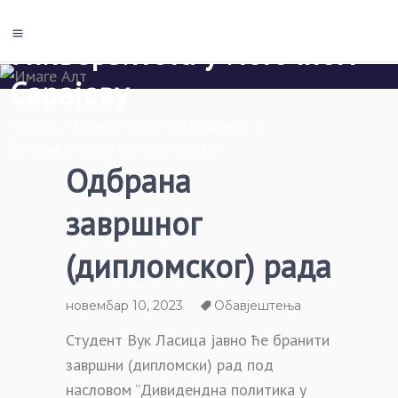
Економски факултет Пале
Универзитета у Источном
Сарајеву
Почетна
/
Обавјештења
/
Обавјештења
/
Одбрана завршног (дипломског) рада
Одбрана
завршног
(дипломског) рада
новембар 10, 2023
Обавјештења
Студент Вук Ласица јавно ће бранити
завршни (дипломски) рад под
насловом ”Дивидендна политика у