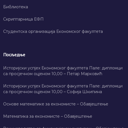
Библиотека
Скриптарница ЕФП
Студентска организација Економског факултета
Посљедње
Историјски успјех Економског факултета Пале: дипломци
са просјечном оцјеном 10,00 – Петар Марковић
Историјски успјех Економског факултета Пале: дипломци
са просјечном оцјеном 10,00 – Софија Шкипина
Основе математике за економисте – Обавјештење
Математика за економисте – Обавјештење