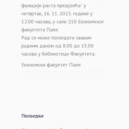
функцији раста предузећа”
у
четвртак
, 16
. 11. 2023.
године у
12.00 часова, у
сали 210 Економског
факултета Пале.
Рад се може погледати сваким
радним даном од
8.00 до 15.00
часова у библиотеци Факултета.
Економски факултет Пале
Посљедње