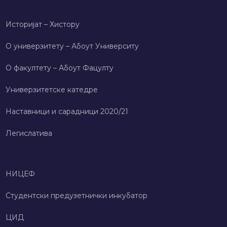
Историјат – Хисторy
О универзитету – Абоут Университy
О факултету – Абоут Фацултy
Универзитетске катедре
Наставници и сарадници 2020/21
Легислатива
НИЦЕФ
Студентски предузетнички инкубатор
ЦИД