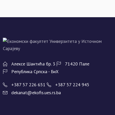
Алeксe Шантића бр. 3
71420 Палe
Рeпублика Српска - БиХ
+387 57 226 651
+387 57 224 945
dekanat@ekofis.ues.rs.ba