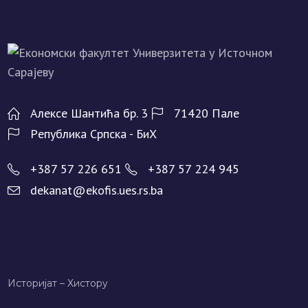
Алeксe Шантића бр. 3
71420 Палe
Рeпублика Српска - БиХ
+387 57 226 651
+387 57 224 945
dekanat@ekofis.ues.rs.ba
Историјат – Хисторy