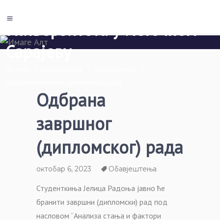
Економски факултет Пале
Универзитета у Источном
Сарајеву
Почетна
/
Обавјештења
/
Обавјештења
/
Одбрана завршног (дипломског) рада
Одбрана
завршног
(дипломског) рада
октобар 6, 2023
Обавјештења
Студенткиња Јелица Радоња јавно ће
бранити завршни (дипломски) рад под
насловом “Анализа стања и фактори