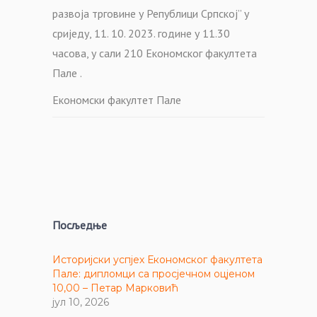
развоја трговине у Републици Српској” у
сриједу, 11. 10. 2023. године у 11.
30
часова, у сали 210 Економског факултета
Пале .
Економски факултет Пале
Посљедње
Историјски успјех Економског факултета
Пале: дипломци са просјечном оцјеном
10,00 – Петар Марковић
јул 10, 2026