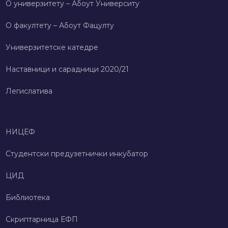
О универзитету – Абоут Университy
О факултету – Абоут Фацултy
Универзитетске катедре
Наставници и сарадници 2020/21
Легислатива
НИЦЕФ
Студентски предузетнички инкубатор
ЦИД
Библиотека
Скриптарница ЕФП