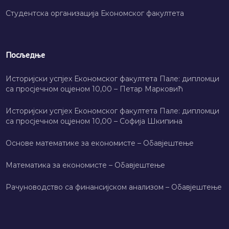
Студентска организација Економског факултета
Посљедње
Историјски успјех Економског факултета Пале: дипломци
са просјечном оцјеном 10,00 – Петар Марковић
Историјски успјех Економског факултета Пале: дипломци
са просјечном оцјеном 10,00 – Софија Шкипина
Основе математике за економисте – Обавјештење
Математика за економисте – Обавјештење
Рачуноводство са финансијском анализом – Обавјештење