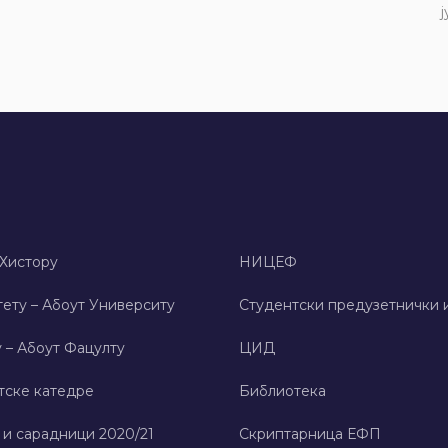
ј
 Хисторy
НИЦЕФ
ету – Абоут Университy
Студентски предузетнички 
 – Абоут Фацултy
ЦИД
тске катедре
Библиотека
 и сарадници 2020/21
Скриптарница ЕФП