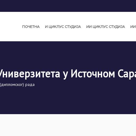
ПОЧЕТНА
И ЦИКЛУС СТУДИЈА
ИИ ЦИКЛУС СТУДИЈА
ИИ
Универзитета у Источном Сар
(дипломског) рада