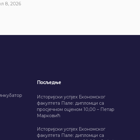
ул 8, 2026
Посљедње
инкубатор
Историјски успјех Економског
факултета Пале: дипломци са
просјечном оцјеном 10,00 – Петар
Марковић
Историјски успјех Економског
факултета Пале: дипломци са