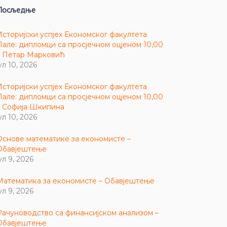
Посљедње
Историјски успјех Економског факултета
Пале: дипломци са просјечном оцјеном 10,00
– Петар Марковић
ул 10, 2026
Историјски успјех Економског факултета
Пале: дипломци са просјечном оцјеном 10,00
– Софија Шкипина
ул 10, 2026
Основе математике за економисте –
Обавјештење
ул 9, 2026
Математика за економисте – Обавјештење
ул 9, 2026
Рачуноводство са финансијском анализом –
Обавјештење