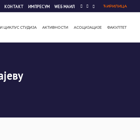
ЋИРИЛИЦА
КОНТАКТ
ИМПРЕСУМ
WЕБ МАИЛ
И ЦИКЛУС СТУДИЈА
АКТИВНОСТИ
АСОЦИЈАЦИЈЕ
ФАКУЛТЕТ
ајеву