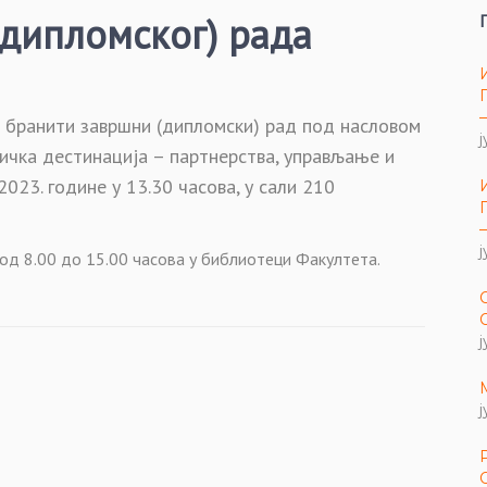
дипломског) рада
 бранити завршни (дипломски) рад под насловом
ј
тичка дестинација – партнерства, управљање и
2023. године у 13.
30
часова, у
сали 210
ј
 од
8.00 до 15.00
часова у библиотеци Факултета.
ј
ј