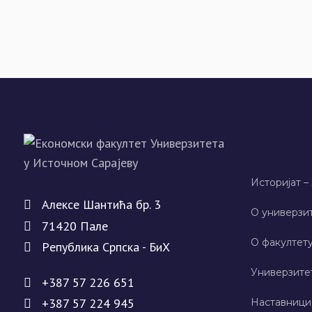
Историјат –
Алeксe Шантића бр. 3
О универзит
71420 Палe
О факултету
Рeпублика Српска - БиХ
Универзите
+387 57 226 651
+387 57 224 945
Наставници