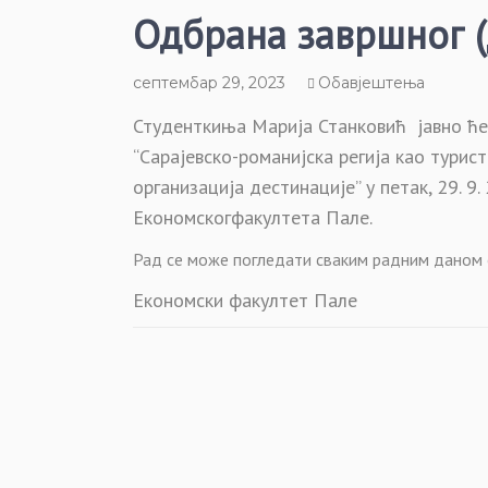
Одбрана завршног (
септембар 29, 2023
Обавјештења
Студенткиња Марија Станковић
јавно ће
“Сарајевско-романијска регија као турис
организација дестинације” у петак, 29. 9. 
Економског
факултета Пале.
Рад се може погледати сваким радним даном
Економски факултет Пале