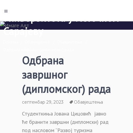
Економски факултет Пале
Универзитета у Источном
Сарајеву
Почетна
/
Обавјештења
/
Обавјештења
/
Одбрана завршног (дипломског) рада
Одбрана
завршног
(дипломског) рада
септембар 29, 2023
Обавјештења
Студенткиња Јована Цицовић
јавно
ће бранити завршни (дипломски) рад
под насловом “Развој туризма