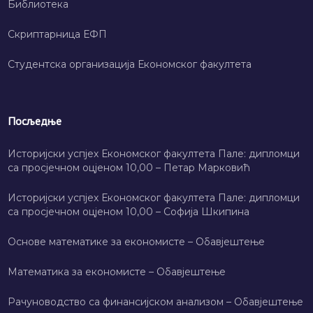
Библиотека
Скриптарница ЕФП
Студентска организација Економског факултета
Посљедње
Историјски успјех Економског факултета Пале: дипломци
са просјечном оцјеном 10,00 – Петар Марковић
Историјски успјех Економског факултета Пале: дипломци
са просјечном оцјеном 10,00 – Софија Шкипина
Основе математике за економисте – Обавјештење
Математика за економисте – Обавјештење
Рачуноводство са финансијском анализом – Обавјештење