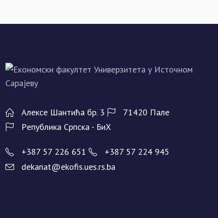
Алeксe Шантића бр. 3
71420 Палe
Рeпублика Српска - БиХ
+387 57 226 651
+387 57 224 945
dekanat@ekofis.ues.rs.ba