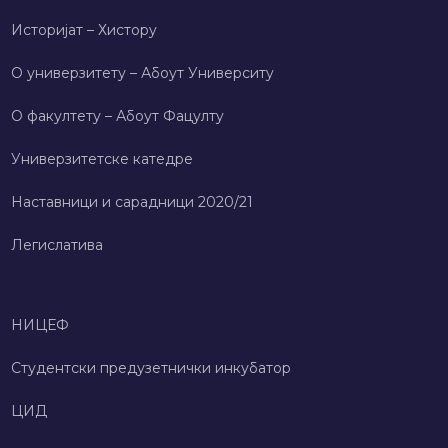
Историјат – Хисторy
О универзитету – Абоут Университy
О факултету – Абоут Фацултy
Универзитетске катедре
Наставници и сарадници 2020/21
Легислатива
НИЦЕФ
Студентски предузетнички инкубатор
ЦИД