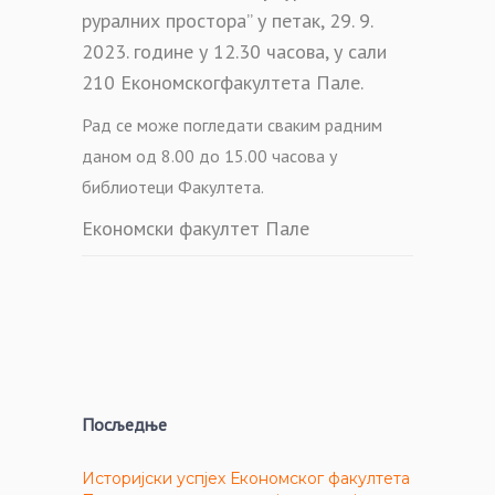
руралних простора” у петак, 29. 9.
2023. године у 12.
30
часова, у
сали
210 Економског
факултета Пале.
Рад се може погледати сваким радним
даном од
8.00 до 15.00
часова у
библиотеци Факултета.
Економски факултет Пале
Посљедње
Историјски успјех Економског факултета