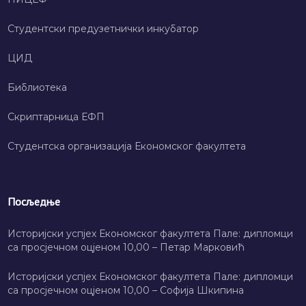
Студентски предузетнички инкубатор
ЦИД
Библиотека
Скриптарница ЕФП
Студентска организација Економског факултета
Посљедње
Историјски успјех Економског факултета Пале: дипломци
са просјечном оцјеном 10,00 – Петар Марковић
Историјски успјех Економског факултета Пале: дипломци
са просјечном оцјеном 10,00 – Софија Шкипина