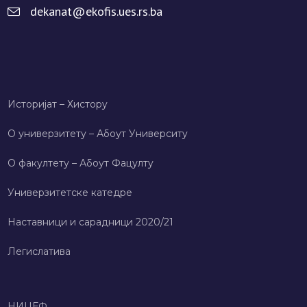
dekanat@ekofis.ues.rs.ba
Историјат – Хисторy
О универзитету – Абоут Университy
О факултету – Абоут Фацултy
Универзитетске катедре
Наставници и сарадници 2020/21
Легислатива
НИЦЕФ