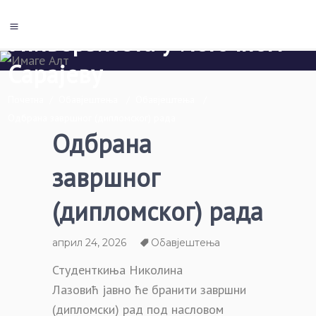
Економски факултет Пале
Универзитета у Источном
Сарајеву
Почетна
/
Обавјештења
/
Обавјештења
/
Одбрана завршног (дипломског) рада
Одбрана
завршног
(дипломског) рада
април 24, 2026
Обавјештења
Студенткиња Николина
Лазовић јавно ће бранити завршни
(дипломски) рад под насловом