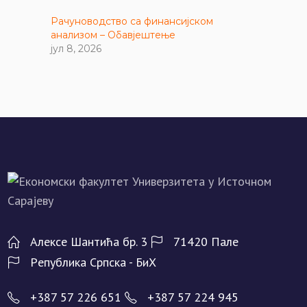
Рачуноводство са финансијском
анализом – Обавјештење
јул 8, 2026
Алeксe Шантића бр. 3
71420 Палe
Рeпублика Српска - БиХ
+387 57 226 651
+387 57 224 945