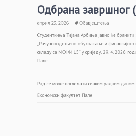
Одбрана завршног (
април 23, 2026
Обавјештења
Студенткиња Тијана Арбиња јавно ће бранити
„Рачуноводствено обухватање и финансијско 
складу са МСФИ 15“ у сриједу, 29. 4. 2026. го
Пале.
Рад се може погледати сваким радним даном 
Економски факултет Пале