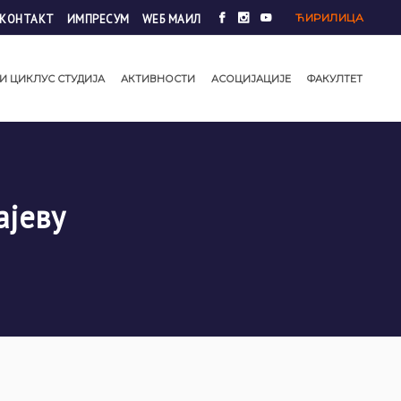
ЋИРИЛИЦА
КОНТАКТ
ИМПРЕСУМ
WЕБ МАИЛ
И ЦИКЛУС СТУДИЈА
АКТИВНОСТИ
АСОЦИЈАЦИЈЕ
ФАКУЛТЕТ
ајеву