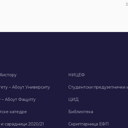
ј
 Хисторy
НИЦЕФ
ету – Абоут Университy
Студентски предузетнички 
 – Абоут Фацултy
ЦИД
тске катедре
Библиотека
 и сарадници 2020/21
Скриптарница ЕФП