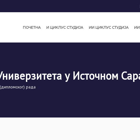
ПОЧЕТНА
И ЦИКЛУС СТУДИЈА
ИИ ЦИКЛУС СТУДИЈА
ИИ
Универзитета у Источном Сар
(дипломског) рада