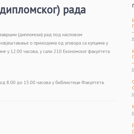
дипломског) рада
 завршни (дипломски) рад под насловом
ј
извјештавање о приходима од уговора са купцима у
дине у 12.00 часова, у сали 210 Економског факултета
ј
од 8.00 до 15.00 часова у библиотеци Факултета.
ј
ј