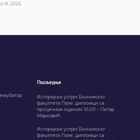
ул 8, 2026
Посљедње
инкубатор
Историјски успјех Економског
факултета Пале: дипломци са
просјечном оцјеном 10,00 – Петар
Марковић
Историјски успјех Економског
факултета Пале: дипломци са