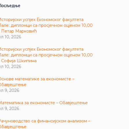
Посљедње
Историјски успјех Економског факултета
Пале: дипломци са просјечном оцјеном 10,00
– Петар Марковић
ул 10, 2026
Историјски успјех Економског факултета
Пале: дипломци са просјечном оцјеном 10,00
– Софија Шкипина
ул 10, 2026
Основе математике за економисте –
Обавјештење
ул 9, 2026
Математика за економисте – Обавјештење
ул 9, 2026
Рачуноводство са финансијском анализом –
Обавјештење