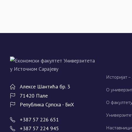
Историјат –
Алeксe Шантића бр. 3
О универзит
71420 Палe
О факултету
Рeпублика Српска - БиХ
Универзите
+387 57 226 651
+387 57 224 945
Наставници