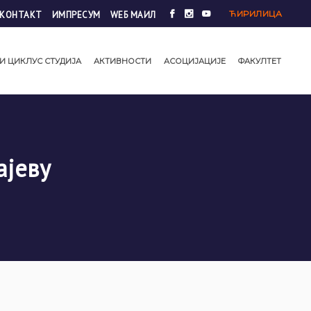
ЋИРИЛИЦА
КОНТАКТ
ИМПРЕСУМ
WЕБ МАИЛ
И ЦИКЛУС СТУДИЈА
АКТИВНОСТИ
АСОЦИЈАЦИЈЕ
ФАКУЛТЕТ
ајеву