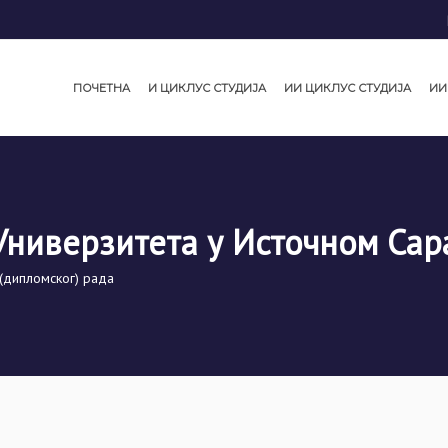
ПОЧЕТНА
И ЦИКЛУС СТУДИЈА
ИИ ЦИКЛУС СТУДИЈА
ИИ
Универзитета у Источном Сар
(дипломског) рада