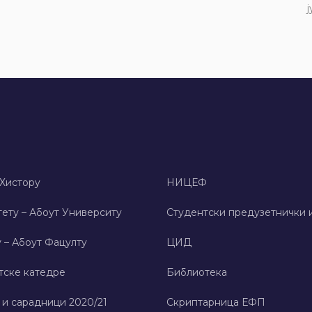
ј
 Хисторy
НИЦЕФ
ету – Абоут Университy
Студентски предузетнички 
 – Абоут Фацултy
ЦИД
тске катедре
Библиотека
 и сарадници 2020/21
Скриптарница ЕФП