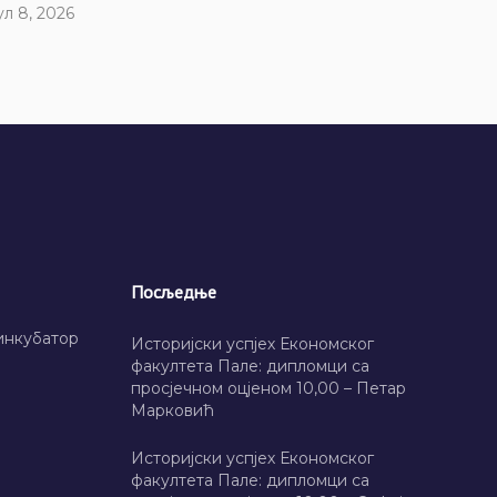
ул 8, 2026
Посљедње
инкубатор
Историјски успјех Економског
факултета Пале: дипломци са
просјечном оцјеном 10,00 – Петар
Марковић
Историјски успјех Економског
факултета Пале: дипломци са