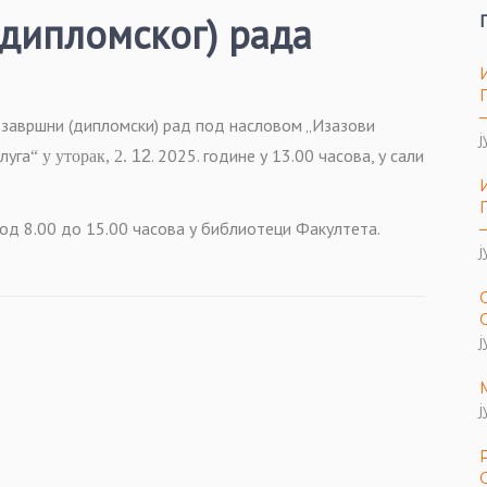
дипломског) рада
 завршни (дипломски) рад под насловом „Изазови
ј
луга
. 2025. године у 13.00 часова, у сали
“ у уторак, 2.
12
од 8.00 до 15.00 часова у библиотеци Факултета.
ј
ј
ј