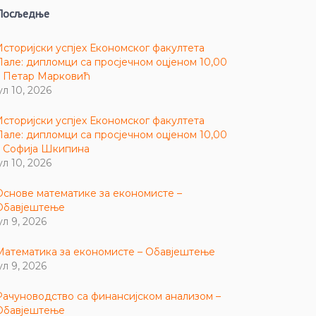
Посљедње
Историјски успјех Економског факултета
Пале: дипломци са просјечном оцјеном 10,00
– Петар Марковић
ул 10, 2026
Историјски успјех Економског факултета
Пале: дипломци са просјечном оцјеном 10,00
– Софија Шкипина
ул 10, 2026
Основе математике за економисте –
Обавјештење
ул 9, 2026
Математика за економисте – Обавјештење
ул 9, 2026
Рачуноводство са финансијском анализом –
Обавјештење