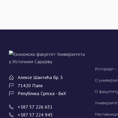
Историјат –
Алeксe Шантића бр. 3
О универзит
71420 Палe
О факултету
Рeпублика Српска - БиХ
Универзите
+387 57 226 651
+387 57 224 945
Наставници