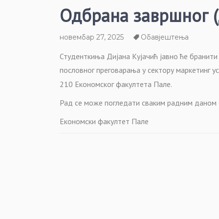
Одбрана завршног (
новембар 27, 2025
Обавјештења
Студенткиња Дијана Кујачић јавно ће бранити
пословног преговарања у сектору маркетинг ус
210 Економског факултета Пале.
Рад се може погледати сваким радним даном 
Економски факултет Пале