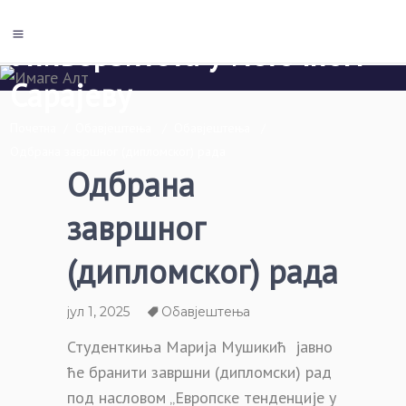
Економски факултет Пале
Универзитета у Источном
Сарајеву
Почетна
/
Обавјештења
/
Обавјештења
/
Одбрана завршног (дипломског) рада
Одбрана
завршног
(дипломског) рада
јул 1, 2025
Обавјештења
Студенткиња Марија Мушикић јавно
ће бранити завршни (дипломски) рад
под насловом „Европске тенденције у