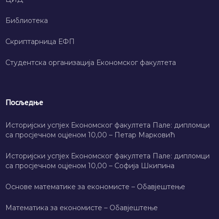
Библиотека
Скриптарница ЕФП
Студентска организација Економског факултета
Посљедње
Историјски успјех Економског факултета Пале: дипломци
са просјечном оцјеном 10,00 – Петар Марковић
Историјски успјех Економског факултета Пале: дипломци
са просјечном оцјеном 10,00 – Софија Шкипина
Основе математике за економисте – Обавјештење
Математика за економисте – Обавјештење