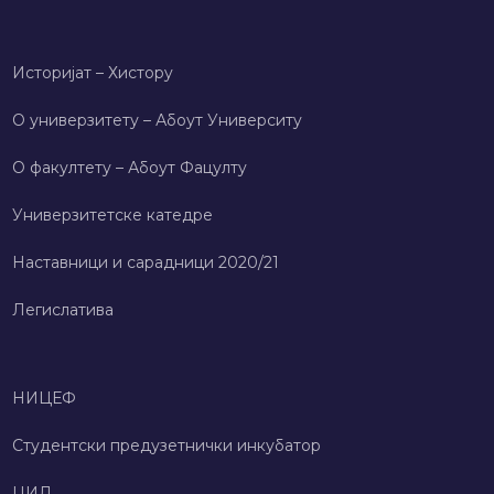
Историјат – Хисторy
О универзитету – Абоут Университy
О факултету – Абоут Фацултy
Универзитетске катедре
Наставници и сарадници 2020/21
Легислатива
НИЦЕФ
Студентски предузетнички инкубатор
ЦИД