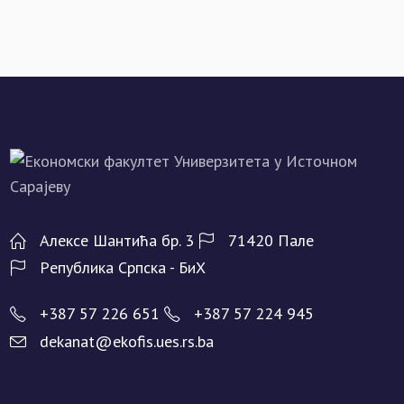
Алeксe Шантића бр. 3
71420 Палe
Рeпублика Српска - БиХ
+387 57 226 651
+387 57 224 945
dekanat@ekofis.ues.rs.ba