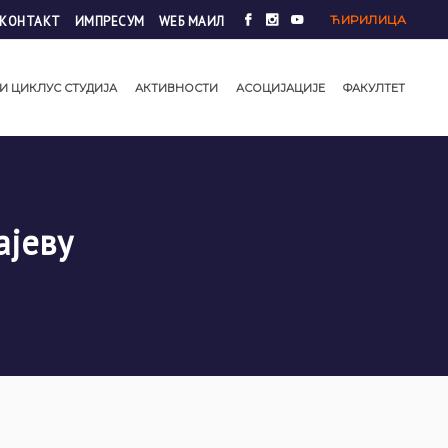
ЋИРИЛИЦА
КОНТАКТ
ИМПРЕСУМ
WЕБ МАИЛ
И ЦИКЛУС СТУДИЈА
АКТИВНОСТИ
АСОЦИЈАЦИЈЕ
ФАКУЛТЕТ
ајеву