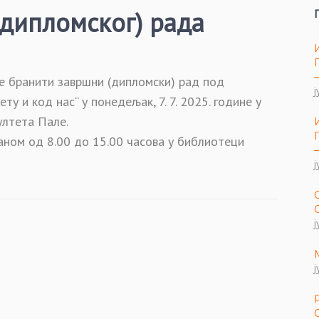
дипломског) рада
е бранити завршни (дипломски) рад под
ј
ту и код нас“ у понедељак, 7. 7. 2025. године у
ултета Пале.
ном од 8.00 до 15.00 часова у библиотеци
ј
ј
ј