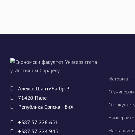
Историјат –
Алeксe Шантића бр. 3
О универзит
71420 Палe
О факултету
Рeпублика Српска - БиХ
Универзите
+387 57 226 651
+387 57 224 945
Наставници