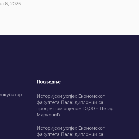
ул 8, 2026
Посљедње
инкубатор
Историјски успјех Економског
факултета Пале: дипломци са
просјечном оцјеном 10,00 – Петар
Марковић
Историјски успјех Економског
факултета Пале: дипломци са