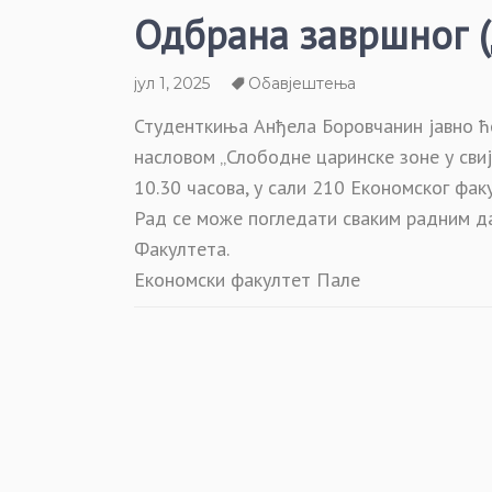
Одбрана завршног (
јул 1, 2025
Обавјештења
Студенткиња Анђела Боровчанин јавно ћ
насловом „Слободне царинске зоне у свије
10.30 часова, у сали 210 Економског фак
Рад се може погледати сваким радним да
Факултета.
Економски факултет Пале