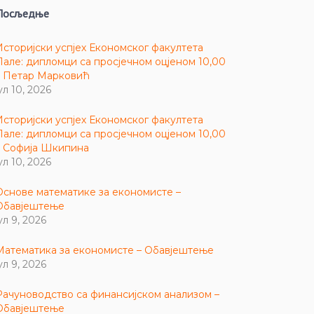
Посљедње
Историјски успјех Економског факултета
Пале: дипломци са просјечном оцјеном 10,00
– Петар Марковић
ул 10, 2026
Историјски успјех Економског факултета
Пале: дипломци са просјечном оцјеном 10,00
– Софија Шкипина
ул 10, 2026
Основе математике за економисте –
Обавјештење
ул 9, 2026
Математика за економисте – Обавјештење
ул 9, 2026
Рачуноводство са финансијском анализом –
Обавјештење