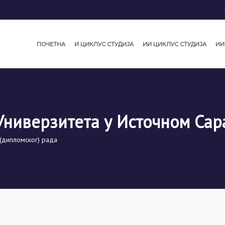
ПОЧЕТНА
И ЦИКЛУС СТУДИЈА
ИИ ЦИКЛУС СТУДИЈА
ИИ
Универзитета у Источном Сар
(дипломског) рада