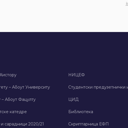
ј
 Хисторy
НИЦЕФ
ету – Абоут Университy
Студентски предузетнички 
 – Абоут Фацултy
ЦИД
тске катедре
Библиотека
 и сарадници 2020/21
Скриптарница ЕФП