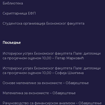
Библиотека
Скриптарница ЕФП
Студентска организација Економског факултета
Посљедње
Историјски успјех Економског факултета Пале: дипломци
са просјечном оцјеном 10,00 – Петар Марковић
Историјски успјех Економског факултета Пале: дипломци
са просјечном оцјеном 10,00 – Софија Шкипина
Основе математике за економисте – Обавјештење
Математика за економисте – Обавјештење
Рачуноводство са финансијском анализом – Обавјештење