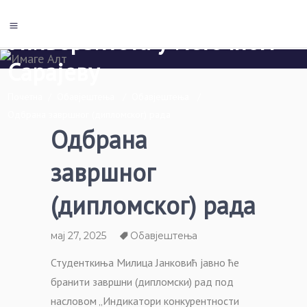
Економски факултет Пале
Универзитета у Источном
Сарајеву
Почетна
/
Обавјештења
/
Обавјештења
/
Одбрана завршног (дипломског) рада
Одбрана
завршног
(дипломског) рада
мај 27, 2025
Обавјештења
Студенткиња Милица Јанковић јавно ће
бранити завршни (дипломски) рад под
насловом „Индикатори конкурентности