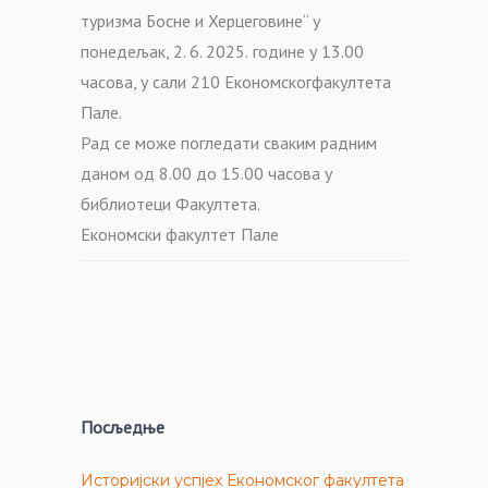
туризма Босне и Херцеговине“
у
понедељак, 2. 6. 2025.
године у 13.00
часова, у
сали 210 Економског
факултета
Пале.
Рад се може погледати сваким радним
даном од
8.00 до 15.00
часова у
библиотеци Факултета.
Економски факултет Пале
Посљедње
Историјски успјех Економског факултета