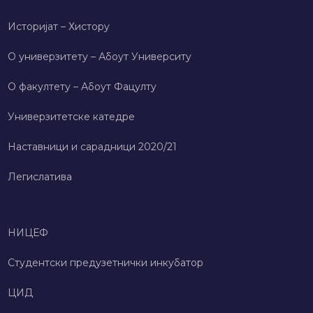
Историјат – Хисторy
О универзитету – Абоут Университy
О факултету – Абоут Фацултy
Универзитетске катедре
Наставници и сарадници 2020/21
Легислатива
НИЦЕФ
Студентски предузетнички инкубатор
ЦИД