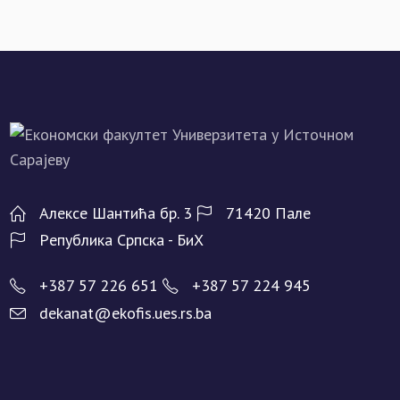
Алeксe Шантића бр. 3
71420 Палe
Рeпублика Српска - БиХ
+387 57 226 651
+387 57 224 945
dekanat@ekofis.ues.rs.ba