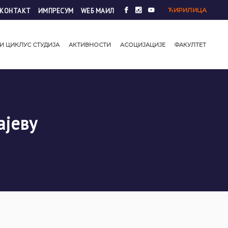
ЋИРИЛИЦА
КОНТАКТ
ИМПРЕСУМ
WЕБ МАИЛ
И ЦИКЛУС СТУДИЈА
АКТИВНОСТИ
АСОЦИЈАЦИЈЕ
ФАКУЛТЕТ
ајеву