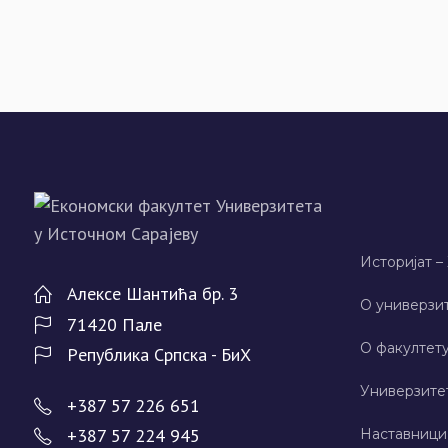
Историјат –
Алeксe Шантића бр. 3
О универзит
71420 Палe
О факултету
Рeпублика Српска - БиХ
Универзите
+387 57 226 651
+387 57 224 945
Наставници