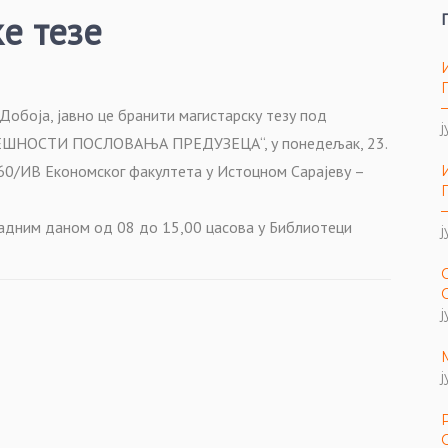
е тезе
Добоја, јавно це бранити магистарску тезу под
ј
ЕШНОСТИ ПОСЛОВАЊА ПРЕДУЗЕЦА“, у понедељак, 23.
и 60/ИВ Економског факултета у Истоцном Сарајеву –
радним даном од 08 до 15,00 цасова у Библиотеци
ј
ј
ј