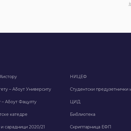
ј
 Хисторy
НИЦЕФ
ету – Абоут Университy
Студентски предузетнички 
 – Абоут Фацултy
ЦИД
тске катедре
Библиотека
 и сарадници 2020/21
Скриптарница ЕФП