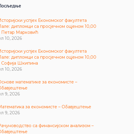
Посљедње
Историјски успјех Економског факултета
Пале: дипломци са просјечном оцјеном 10,00
– Петар Марковић
ул 10, 2026
Историјски успјех Економског факултета
Пале: дипломци са просјечном оцјеном 10,00
– Софија Шкипина
ул 10, 2026
Основе математике за економисте –
Обавјештење
ул 9, 2026
Математика за економисте – Обавјештење
ул 9, 2026
Рачуноводство са финансијском анализом –
Обавјештење