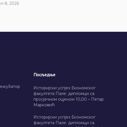
ул 8, 2026
Посљедње
инкубатор
Историјски успјех Економског
факултета Пале: дипломци са
просјечном оцјеном 10,00 – Петар
Марковић
Историјски успјех Економског
факултета Пале: дипломци са