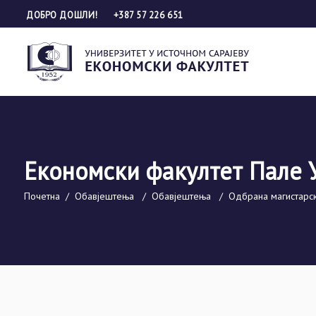
ДОБРО ДОШЛИ!
+387 57 226 651
Економски факултет Пале 
Почетна
/
Обавјештења
/
Обавјештења
/
Одбрана магистарск