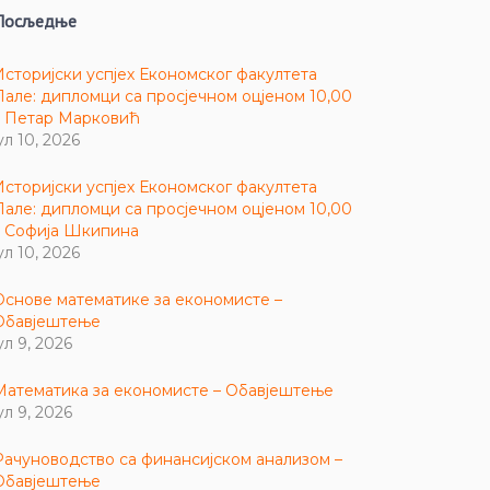
Посљедње
Историјски успјех Економског факултета
Пале: дипломци са просјечном оцјеном 10,00
– Петар Марковић
ул 10, 2026
Историјски успјех Економског факултета
Пале: дипломци са просјечном оцјеном 10,00
– Софија Шкипина
ул 10, 2026
Основе математике за економисте –
Обавјештење
ул 9, 2026
Математика за економисте – Обавјештење
ул 9, 2026
Рачуноводство са финансијском анализом –
Обавјештење