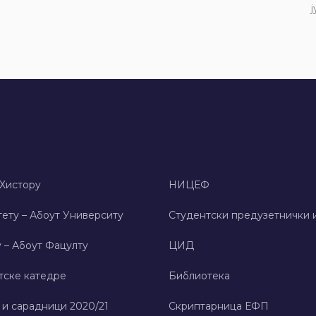
ј
 Хисторy
НИЦЕФ
ету – Абоут Университy
Студентски предузетнички 
 – Абоут Фацултy
ЦИД
тске катедре
Библиотека
 и сарадници 2020/21
Скриптарница ЕФП