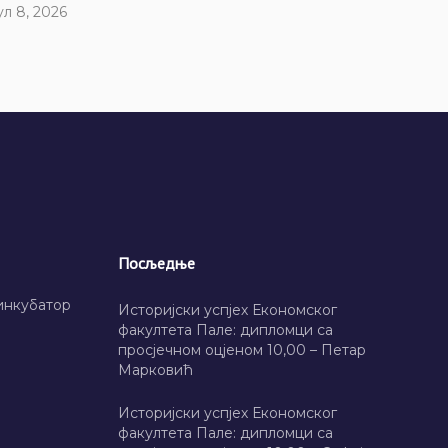
ул 8, 2026
Посљедње
инкубатор
Историјски успјех Економског
факултета Пале: дипломци са
просјечном оцјеном 10,00 – Петар
Марковић
Историјски успјех Економског
факултета Пале: дипломци са