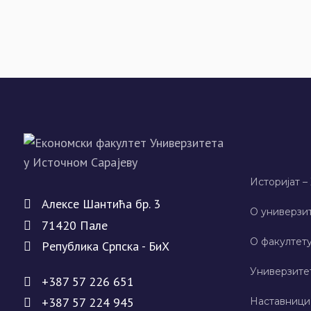
Историјат –
Алeксe Шантића бр. 3
О универзит
71420 Палe
О факултету
Рeпублика Српска - БиХ
Универзите
+387 57 226 651
+387 57 224 945
Наставници