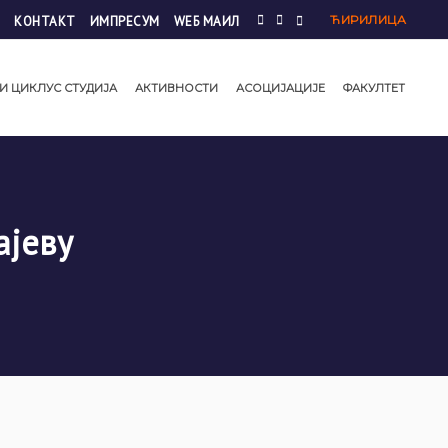
ЋИРИЛИЦА
КОНТАКТ
ИМПРЕСУМ
WЕБ МАИЛ
И ЦИКЛУС СТУДИЈА
АКТИВНОСТИ
АСОЦИЈАЦИЈЕ
ФАКУЛТЕТ
ајеву