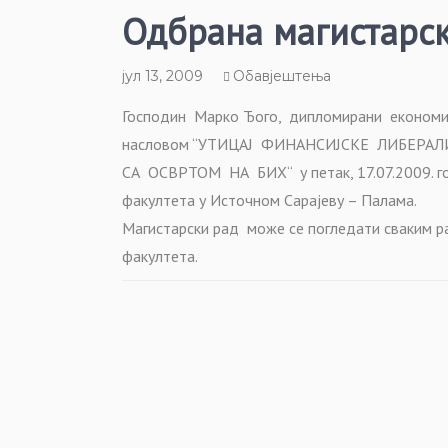
Одбрана магистарск
јул 13, 2009
Обавјештења
Господин Марко Ђого, дипломирани економист
насловом “УТИЦАЈ ФИНАНСИЈСКЕ ЛИБЕРА
СА ОСВРТОМ НА БИХ“ у петак, 17.07.2009. го
факултета у Источном Сарајеву – Палама.
Магистарски рад може се погледати сваким р
факултета.