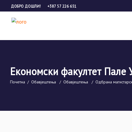
ДОБРО ДОШЛИ!
+387 57 226 651
Економски факултет Пале 
Почетна
/
Обавјештења
/
Обавјештења
/
Одбрана магистарск