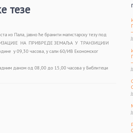
е тезе
а из Пала, јавно ће бранити магистарску тезу под
ј
ЛИЗАЦИЈЕ НА ПРИВРЕДЕ ЗЕМАЉА У ТРАНЗИЦИЈИ
дине у 09,30 часова, у сали 60/ИВ Економског
адним даном од 08,00 до 15,00 часова у Библитеци
ј
ј
ј