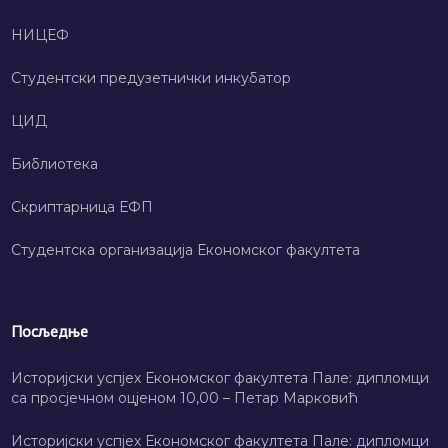
НИЦЕФ
Студентски предузетнички инкубатор
ЦИД
Библиотека
Скриптарница ЕФП
Студентска организација Економског факултета
Посљедње
Историјски успјех Економског факултета Пале: дипломци
са просјечном оцјеном 10,00 – Петар Марковић
Историјски успјех Економског факултета Пале: дипломци