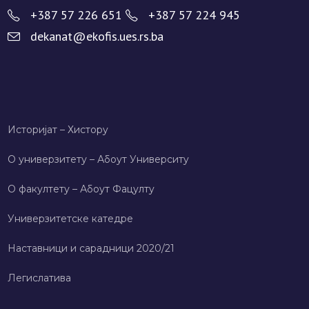
+387 57 226 651
+387 57 224 945
dekanat@ekofis.ues.rs.ba
Историјат – Хисторy
О универзитету – Абоут Университy
О факултету – Абоут Фацултy
Универзитетске катедре
Наставници и сарадници 2020/21
Легислатива