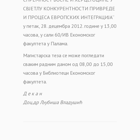
СВЈЕТЛУ КОНКУРЕНТНОСТИ ПРИВРЕДЕ
И ПРОЦЕСА ЕВРОПСКИХ ИНТЕГРАЦИЈА“
у петак, 28. децембра 2012. године у 13,00
часова, у сали 60/ИВ Економског
факултета у Палама.
Магистарска теза се може погледати
сваким радним даном од 08,00 до 15,00
часова у Библиотеци Економског
факултета.
Д е к а н
Доц.др Љубиша Владушић