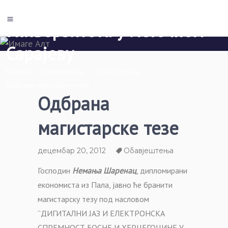
Економски факултет Пале
Универзитета у Источном
Сарајеву
Почетна
/
Обавјештења
/
Обавјештења
/
Одбрана магистарске тезе
Одбрана
магистарске тезе
децембар 20, 2012
Обавјештења
Господин
Немања Шаренац
, дипломирани
економиста из Пала, јавно ће бранити
магистарску тезу под насловом
“ДИГИТАЛНИ ЈАЗ И ЕЛЕКТРОНСКА
СПРЕМНОСТ БОСНЕ И ХЕРЦЕГОЦИНЕ У