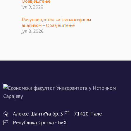
Обавјештење
јул 9, 2026
Рачуноводство са финансијском
анализом – Обавјештење
јул 8, 2026
Алeксe Шантића бр. 3
71420 Палe
Рeпублика Српска - БиХ