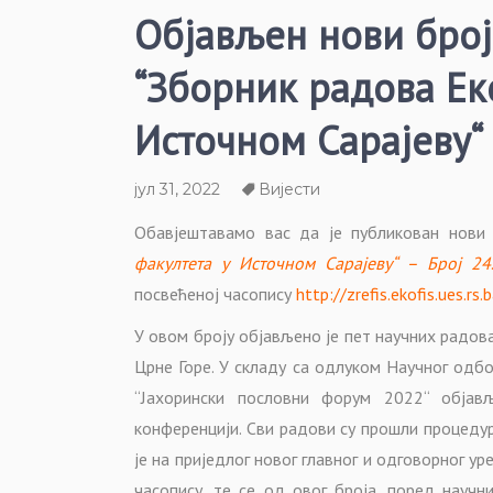
Објављен нови број
“Зборник радова Ек
Источном Сарајеву“
јул 31, 2022
Вијести
Обавјештавамо вас да је публикован нови 
факултета у Источном Сарајеву“ – Број 24
.
посвећеној часопису
http://zrefis.ekofis.ues.rs.
У овом броју објављено је пет научних радова
Црне Горе. У складу са одлуком Научног од
“Јахорински пословни форум 2022“ објав
конференцији. Сви радови су прошли процеду
је на приједлог новог главног и одговорног у
часопису, те се од овог броја, поред научн