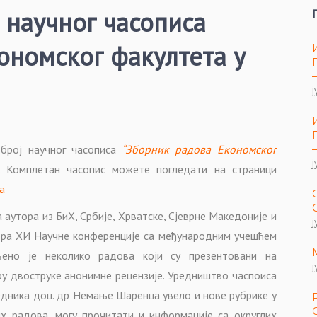
 научног часописа
ономског факултета у
ј
број научног часописа
“Зборник радова Економског
ј
Комплетан часопис можете погледати на страници
ba
 аутора из БиХ, Србије, Хрватске, Сјеврне Македоније и
ј
бора XИ Научне конференције са међународним учешћем
љено је неколико радова који су презентовани на
ј
ру двоструке анонимне рецензије. Уредништво часпоиса
редника доц. др Немање Шаренца увело и нове рубрике у
их радова, могу прочитати и информације са округлих