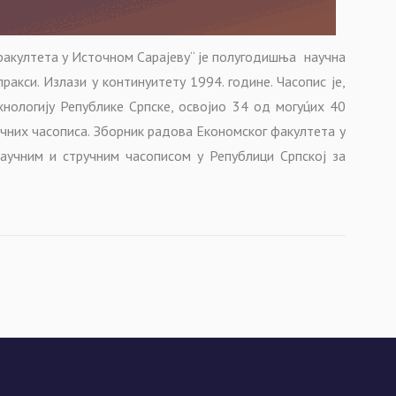
факултета у Источном Сарајеву“ је полугодишња научна
ракси. Излази у континуитету 1994. године. Часопис је,
нологију Републике Српске, освојио 34 од могуц́их 40
аучних часописа. Зборник радова Економског факултета у
аучним и стручним часописом у Републици Српској за