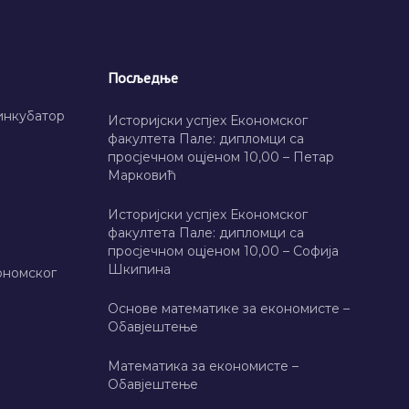
Посљедње
инкубатор
Историјски успјех Економског
факултета Пале: дипломци са
просјечном оцјеном 10,00 – Петар
Марковић
Историјски успјех Економског
факултета Пале: дипломци са
просјечном оцјеном 10,00 – Софија
Шкипина
ономског
Основе математике за економисте –
Обавјештење
Математика за економисте –
Обавјештење