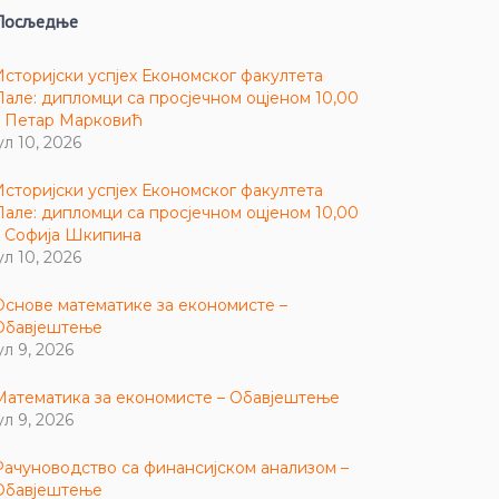
Посљедње
Историјски успјех Економског факултета
Пале: дипломци са просјечном оцјеном 10,00
– Петар Марковић
ул 10, 2026
Историјски успјех Економског факултета
Пале: дипломци са просјечном оцјеном 10,00
– Софија Шкипина
ул 10, 2026
Основе математике за економисте –
Обавјештење
ул 9, 2026
Математика за економисте – Обавјештење
ул 9, 2026
Рачуноводство са финансијском анализом –
Обавјештење