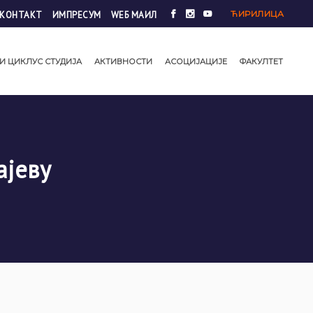
ЋИРИЛИЦА
КОНТАКТ
ИМПРЕСУМ
WЕБ МАИЛ
И ЦИКЛУС СТУДИЈА
АКТИВНОСТИ
АСОЦИЈАЦИЈЕ
ФАКУЛТЕТ
ајеву