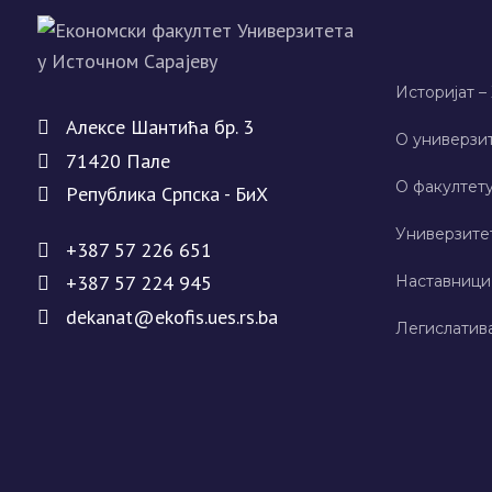
Историјат –
Алeксe Шантића бр. 3
О универзит
71420 Палe
О факултету
Рeпублика Српска - БиХ
Универзите
+387 57 226 651
+387 57 224 945
Наставници
dekanat@ekofis.ues.rs.ba
Легислатив