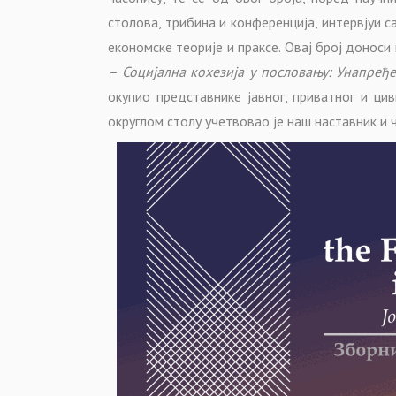
столова, трибина и конференција, интервјуи 
економске теорије и праксе. Овај број доноси
– Социјална кохезија у пословању: Унапре
окупио представнике јавног, приватног и ци
округлом столу учетвовао је наш наставник и 