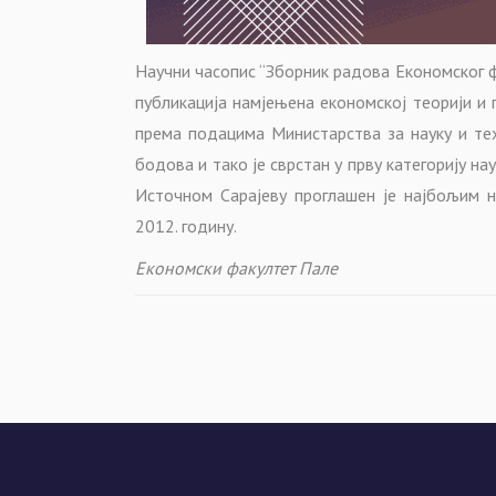
Научни часопис “Зборник радова Економског 
публикација намјењена економској теорији и п
према подацима Министарства за науку и тех
бодова и тако је сврстан у прву категорију н
Источном Сарајеву проглашен је најбољим н
2012. годину.
Економски факултет Пале