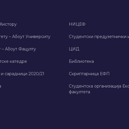
 Хисторy
НИЦЕФ
ету – Абоут Университy
Студентски предузетнички 
 – Абоут Фацултy
ЦИД
тске катедре
Библиотека
 и сарадници 2020/21
Скриптарница ЕФП
а
Студентска организација Ек
факултета