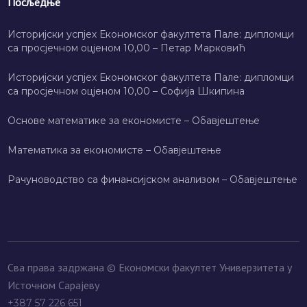
Посљедње
Историјски успјех Економског факултета Пале: дипломци
са просјечном оцјеном 10,00 – Петар Марковић
Историјски успјех Економског факултета Пале: дипломци
са просјечном оцјеном 10,00 – Софија Шкипина
Основе математике за економисте – Обавјештење
Математика за економисте – Обавјештење
Рачуноводство са финансијском анализом – Обавјештење
Сва права задржана © Економски факултет Универзитета у
Источном Сарајеву
+387 57 226 651