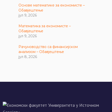
Основе математике за економисте –
Обавјештење
јул 9, 2026
Математика за економисте –
Обавјештење
јул 9, 2026
Рачуноводство са финансијском
анализом – Обавјештење
јул 8, 2026