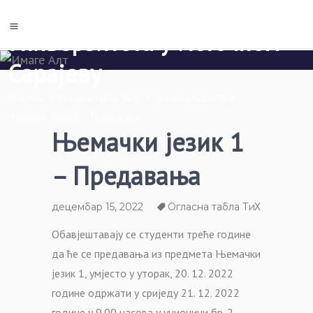
Економски факултет Пале
Универзитета у Источном
Сарајеву
Почетна
/
Огласна табла ТиХ
/
Огласна табла ТиХ
/
Њемачки језик 1 – Предавања
Њемачки језик 1
– Предавања
децембар 15, 2022
Огласна табла ТиХ
Обавјештавају се студенти треће године
да ће се предавања из предмета Њемачки
језик 1, умјесто у уторак, 20. 12. 2022
године одржати у сриједу 21. 12. 2022
године у 9.00 часова у учионици бр. 2.