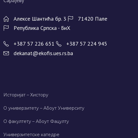
Алeксe Шантића бр. 3
71420 Палe
Рeпублика Српска - БиХ
+387 57 226 651
+387 57 224 945
dekanat@ekofis.ues.rs.ba
Историјат – Хисторy
О универзитету – Абоут Университy
О факултету – Абоут Фацултy
Универзитетске катедре