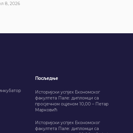
ул 8, 2026
Посљедње
инкубатор
Историјски успјех Економског
факултета Пале: дипломци са
просјечном оцјеном 10,00 – Петар
Марковић
Историјски успјех Економског
факултета Пале: дипломци са