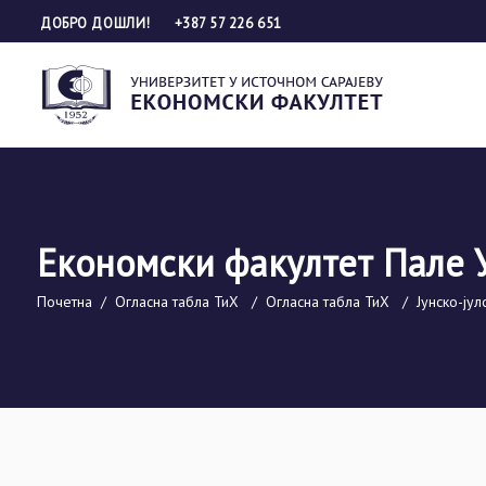
ДОБРО ДОШЛИ!
+387 57 226 651
Економски факултет Пале 
Почетна
/
Огласна табла ТиХ
/
Огласна табла ТиХ
/
Јунско-јул