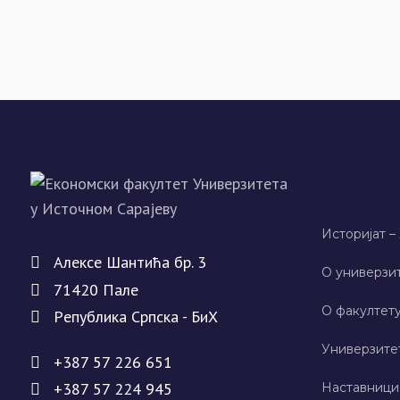
Историјат –
Алeксe Шантића бр. 3
О универзит
71420 Палe
О факултету
Рeпублика Српска - БиХ
Универзите
+387 57 226 651
+387 57 224 945
Наставници