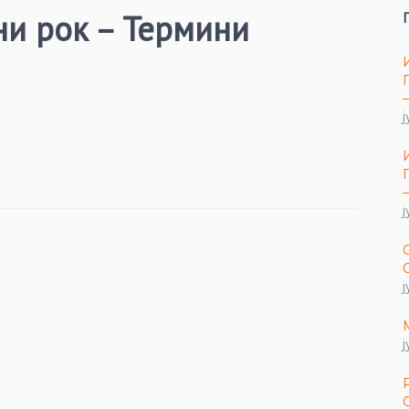
ни рок – Термини
ј
ј
ј
ј