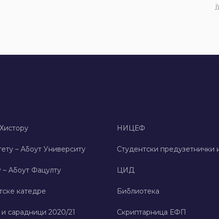
ј
 Хисторy
НИЦЕФ
ету – Абоут Университy
Студентски предузетнички 
 – Абоут Фацултy
ЦИД
тске катедре
Библиотека
 и сарадници 2020/21
Скриптарница ЕФП