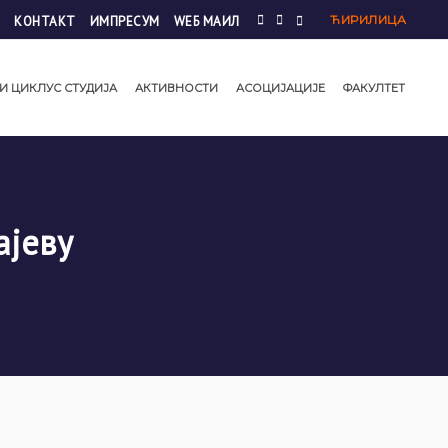
ЋИРИЛИЦА
КОНТАКТ
ИМПРЕСУМ
WЕБ МАИЛ
И ЦИКЛУС СТУДИЈА
АКТИВНОСТИ
АСОЦИЈАЦИЈЕ
ФАКУЛТЕТ
ајеву