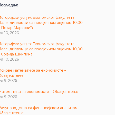
Посљедње
Историјски успјех Економског факултета
Пале: дипломци са просјечном оцјеном 10,00
– Петар Марковић
ул 10, 2026
Историјски успјех Економског факултета
Пале: дипломци са просјечном оцјеном 10,00
– Софија Шкипина
ул 10, 2026
Основе математике за економисте –
Обавјештење
ул 9, 2026
Математика за економисте – Обавјештење
ул 9, 2026
Рачуноводство са финансијском анализом –
Обавјештење