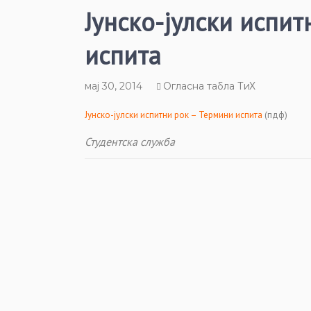
Јунско-јулски испит
испита
мај 30, 2014
Огласна табла ТиХ
Јунско-јулски испитни рок – Термини испита
(пдф)
Студентска служба