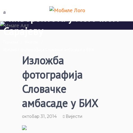
Економски факултет Пале
Универзитета у Источном
Сарајеву
Почетна
/
Вијести
/
Изложба фотографија Словачке амбасаде у БИХ
Изложба
фотографија
Словачке
амбасаде у БИХ
октобар 31, 2014
Вијести