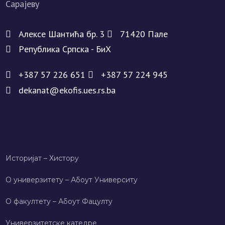
Алeксe Шантића бр. 3
71420 Палe
Рeпублика Српска - БиХ
+387 57 226 651
+387 57 224 945
dekanat@ekofis.ues.rs.ba
Историјат – Хисторy
О универзитету – Абоут Университy
О факултету – Абоут Фацултy
Универзитетске катедре