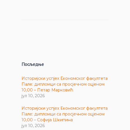
Посљедње
Историјски успјех Економског факултета
Пале: дипломци са просјечном оцјеном
10,00 – Петар Марковић
јул 10, 2026
Историјски успјех Економског факултета
Пале: дипломци са просјечном оцјеном
10,00 – Софија Шкипина
јул 10, 2026