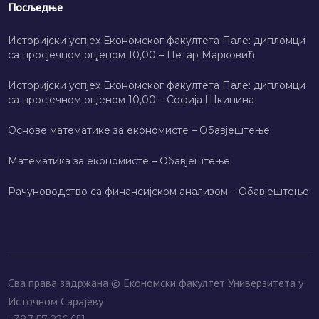
Посљедње
Историјски успјех Економског факултета Пале: дипломци
са просјечном оцјеном 10,00 – Петар Марковић
Историјски успјех Економског факултета Пале: дипломци
са просјечном оцјеном 10,00 – Софија Шкипина
Основе математике за економисте – Обавјештење
Математика за економисте – Обавјештење
Рачуноводство са финансијском анализом – Обавјештење
Сва права задржана © Економски факултет Универзитета у
Источном Сарајеву