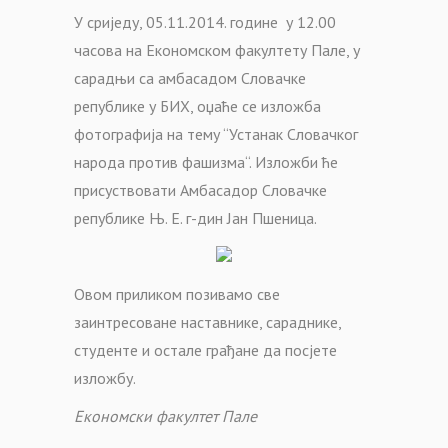
У сриједу, 05.11.2014. године у 12.00
часова на Економском факултету Пале, у
сарадњи са амбасадом Словачке
републике у БИХ, оџаће се изложба
фотографија на тему “Устанак Словачког
народа против фашизма“. Изложби ће
присуствовати Амбасадор Словачке
републике Њ. Е. г-дин Јан Пшеница.
Овом приликом позивамо све
заинтресоване наставнике, сараднике,
студенте и остале грађане да посјете
изложбу.
Економски факултет Пале