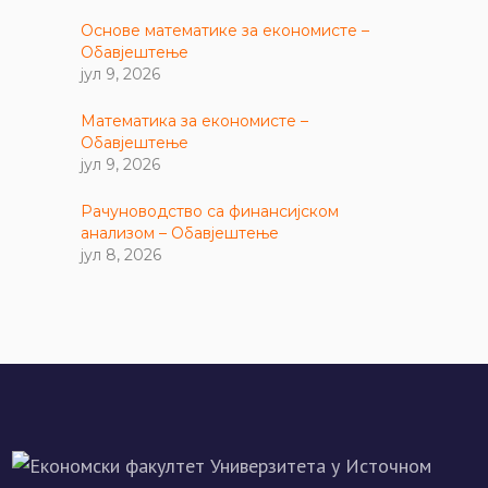
Основе математике за економисте –
Обавјештење
јул 9, 2026
Математика за економисте –
Обавјештење
јул 9, 2026
Рачуноводство са финансијском
анализом – Обавјештење
јул 8, 2026