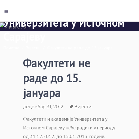
Економски факултет Пале
Универзитета у Источном
Сарајеву
Почетна
/
Вијести
/
Факултети не раде до 15. јануара
Факултети не
раде до 15.
јануара
децембар 31, 2012
Вијести
Факултети и академије Универзитета у
Источном Сарајеву неће радити у периоду
од 31.12.2012. до 15.01.2013. године.