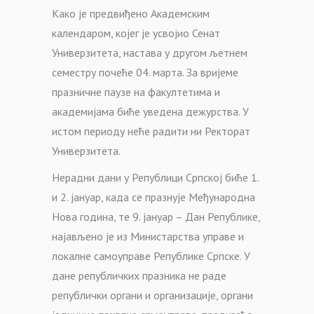
Како је предвиђено Академским
календаром, којег је усвојио Сенат
Универзитета, настава у другом љетнем
семестру почеће 04. марта. За вријеме
празничне паузе на факултетима и
академијама биће уведена дежурства. У
истом периоду неће радити ни Ректорат
Универзитета.
Нерадни дани у Републици Српској биће 1.
и 2. јануар, када се празнује Међународна
Нова година, те 9. јануар – Дан Републике,
најављено је из Министарства управе и
локалне самоуправе Републике Српске. У
дане републичких празника не раде
републички органи и организације, органи