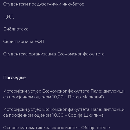
Студентски предузетнички инкубатор
ЦИД
Библиотека
Скриптарница ЕФП
Студентска организација Економског факултета
Посљедње
Историјски успјех Економског факултета Пале: дипломци
са просјечном оцјеном 10,00 – Петар Марковић
Историјски успјех Економског факултета Пале: дипломци
са просјечном оцјеном 10,00 – Софија Шкипина
Основе математике за економисте – Обавјештење