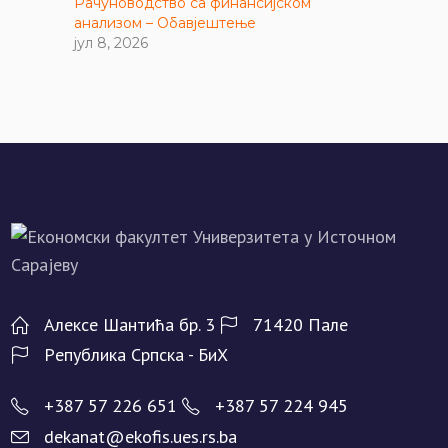
Рачуноводство са финансијском
анализом – Обавјештење
јул 8, 2026
Алeксe Шантића бр. 3
71420 Палe
Рeпублика Српска - БиХ
+387 57 226 651
+387 57 224 945
dekanat@ekofis.ues.rs.ba