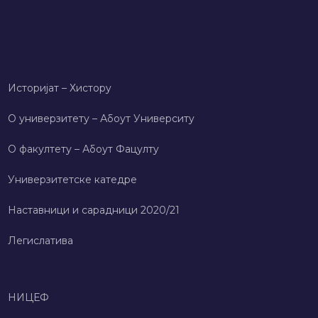
Историјат – Хисторy
О универзитету – Абоут Университy
О факултету – Абоут Фацултy
Универзитетске катедре
Наставници и сарадници 2020/21
Легислатива
НИЦЕФ