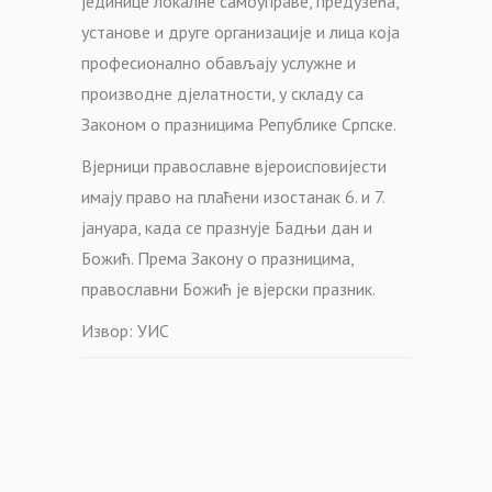
јединице локалне самоуправе, предузећа,
установе и друге организације и лица која
професионално обављају услужне и
производне дјелатности, у складу са
Законом о празницима Републике Српске.
Вјерници православне вјероисповијести
имају право на плаћени изостанак 6. и 7.
јануара, када се празнује Бадњи дан и
Божић. Према Закону о празницима,
православни Божић је вјерски празник.
Извор: УИС