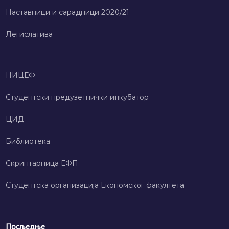
Наставници и сарадници 2020/21
Легислатива
НИЦЕФ
Студентски предузетнички инкубатор
ЦИД
Библиотека
Скриптарница ЕФП
Студентска организација Економског факултета
Посљедње