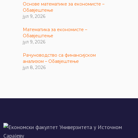
Основе математике за економисте –
Обавјештење
јул 9, 2026
Математика за економисте –
Обавјештење
јул 9, 2026
Рачуноводство са финансијском
анализом – Обавјештење
јул 8, 2026