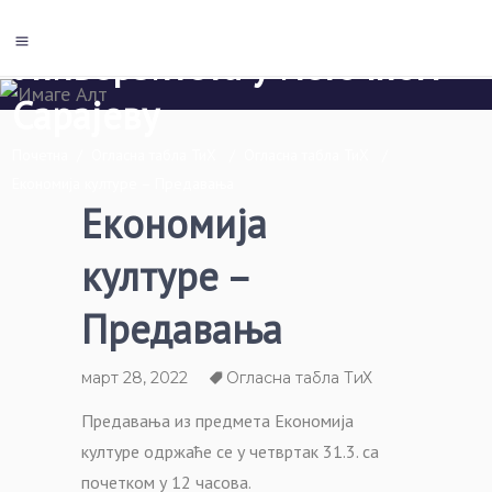
Економски факултет Пале
Универзитета у Источном
Сарајеву
Почетна
/
Огласна табла ТиХ
/
Огласна табла ТиХ
/
Економија културе – Предавања
Економија
културе –
Предавања
март 28, 2022
Огласна табла ТиХ
Предавања из предмета Економија
културе одржаће се у четвртак 31.3. са
почетком у 12 часова.