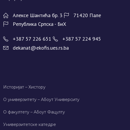
Алeксe Шантића бр. 3
71420 Палe
Рeпублика Српска - БиХ
+387 57 226 651
+387 57 224 945
dekanat@ekofis.ues.rs.ba
Историјат – Хисторy
О универзитету – Абоут Университy
О факултету – Абоут Фацултy
Универзитетске катедре