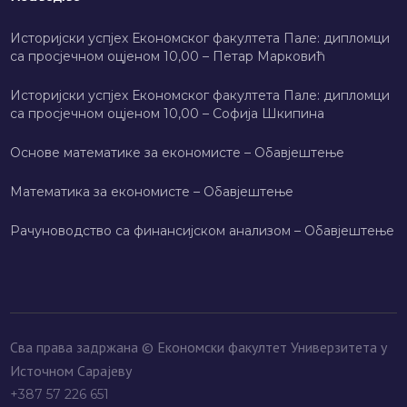
Историјски успјех Економског факултета Пале: дипломци
са просјечном оцјеном 10,00 – Петар Марковић
Историјски успјех Економског факултета Пале: дипломци
са просјечном оцјеном 10,00 – Софија Шкипина
Основе математике за економисте – Обавјештење
Математика за економисте – Обавјештење
Рачуноводство са финансијском анализом – Обавјештење
Сва права задржана © Економски факултет Универзитета у
Источном Сарајеву
+387 57 226 651