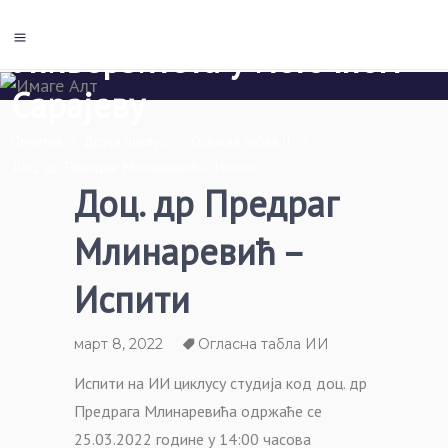
Економски факултет Пале
Универзитета у Источном
Сарајеву
Почетна
/
Други циклус
/
Огласна табла II
/
Доц. др Предраг Млинаревић – Испити
Доц. др Предраг
Млинаревић –
Испити
март 8, 2022
Огласна табла ИИ
Испити на ИИ циклусу студија код доц. др
Предрага Млинаревића одржаће се
25.03.2022 године у 14:00 часова