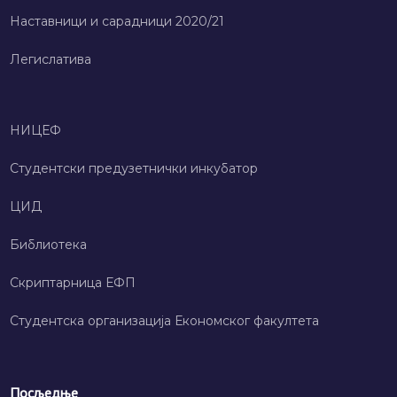
Наставници и сарадници 2020/21
Легислатива
НИЦЕФ
Студентски предузетнички инкубатор
ЦИД
Библиотека
Скриптарница ЕФП
Студентска организација Економског факултета
Посљедње