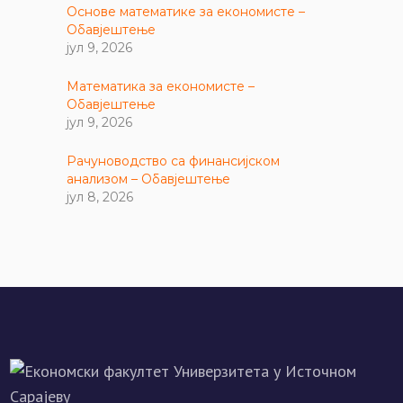
Основе математике за економисте –
Обавјештење
јул 9, 2026
Математика за економисте –
Обавјештење
јул 9, 2026
Рачуноводство са финансијском
анализом – Обавјештење
јул 8, 2026