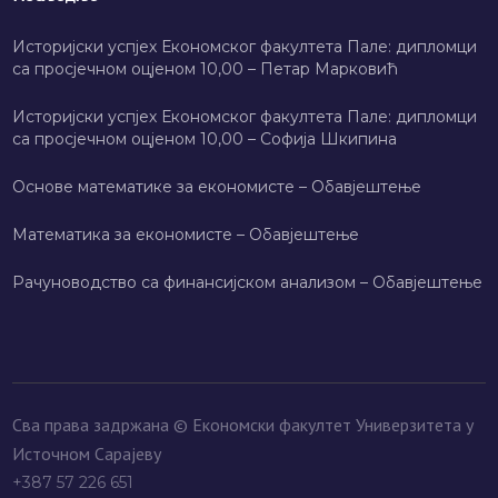
Историјски успјех Економског факултета Пале: дипломци
са просјечном оцјеном 10,00 – Петар Марковић
Историјски успјех Економског факултета Пале: дипломци
са просјечном оцјеном 10,00 – Софија Шкипина
Основе математике за економисте – Обавјештење
Математика за економисте – Обавјештење
Рачуноводство са финансијском анализом – Обавјештење
Сва права задржана © Економски факултет Универзитета у
Источном Сарајеву
+387 57 226 651