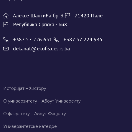
Алeксe Шантића бр. 3
71420 Палe
Рeпублика Српска - БиХ
+387 57 226 651
+387 57 224 945
dekanat@ekofis.ues.rs.ba
Историјат – Хисторy
О универзитету – Абоут Университy
О факултету – Абоут Фацултy
Универзитетске катедре