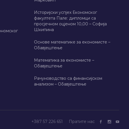
Марковић
Историјски успјех Економског
факултета Пале: дипломци са
просјечном оцјеном 10,00 – Софија
Шкипина
ономског
Основе математике за економисте –
Обавјештење
Математика за економисте –
Обавјештење
Рачуноводство са финансијском
анализом – Обавјештење
+387 57 226 651
Пратите нас