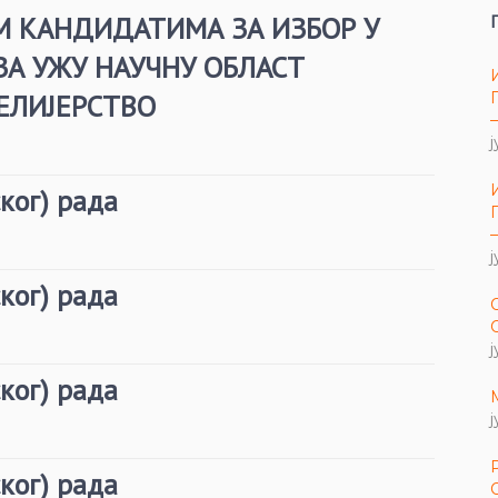
М КАНДИДАТИМА ЗА ИЗБОР У
ЗА УЖУ НАУЧНУ ОБЛАСТ
ЕЛИЈЕРСТВО
ј
ког) рада
ј
ког) рада
ј
ког) рада
ј
ког) рада