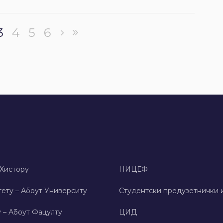
3
4
5
6
 Хисторy
НИЦЕФ
ету – Абоут Университy
Студентски предузетнички 
 – Абоут Фацултy
ЦИД