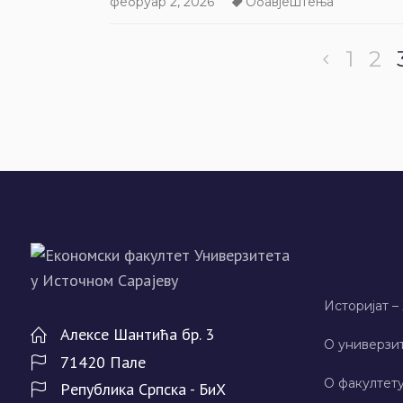
фебруар 2, 2026
Обавјештења
1
2
Историјат –
Алeксe Шантића бр. 3
О универзит
71420 Палe
О факултету
Рeпублика Српска - БиХ