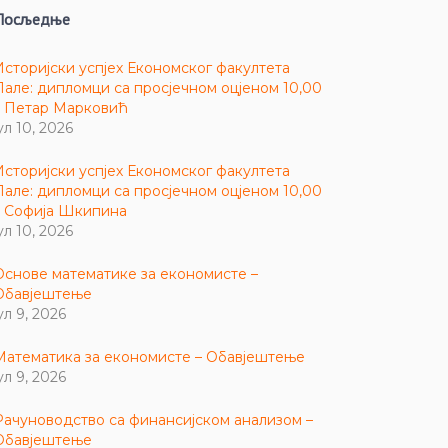
Посљедње
Историјски успјех Економског факултета
Пале: дипломци са просјечном оцјеном 10,00
– Петар Марковић
ул 10, 2026
Историјски успјех Економског факултета
Пале: дипломци са просјечном оцјеном 10,00
– Софија Шкипина
ул 10, 2026
Основе математике за економисте –
Обавјештење
ул 9, 2026
Математика за економисте – Обавјештење
ул 9, 2026
Рачуноводство са финансијском анализом –
Обавјештење