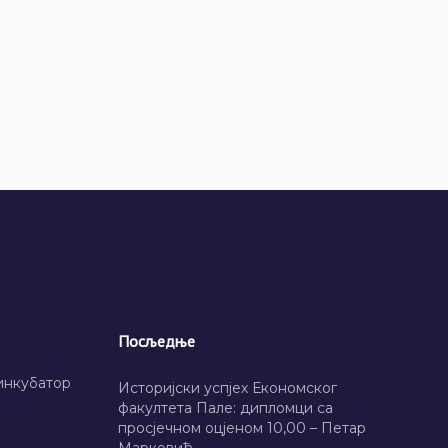
Посљедње
инкубатор
Историјски успјех Економског
факултета Пале: дипломци са
просјечном оцјеном 10,00 – Петар