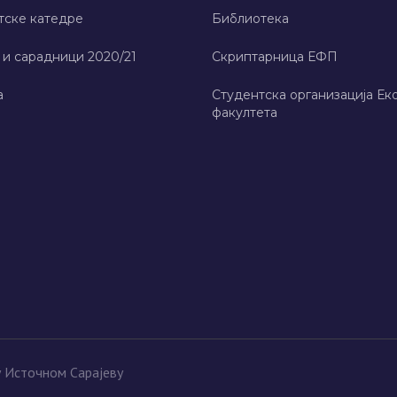
тске катедре
Библиотека
 и сарадници 2020/21
Скриптарница ЕФП
а
Студентска организација Ек
факултета
у Источном Сарајеву