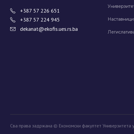
Универзите
+387 57 226 651
+387 57 224 945
Наставници
dekanat@ekofis.ues.rs.ba
Легислатив
Сва права задржана © Економски факултет Универзитета 