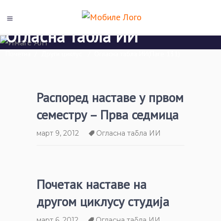
Огласна табла ИИ
Почетна
/
Други циклус
/
Огласна табла ИИ
(Паге 131)
Распоред наставе у првом
семестру – Прва седмица
март 9, 2012
Огласна табла ИИ
Почетак наставе на
другом циклусу студија
март 6, 2012
Огласна табла ИИ