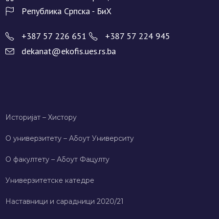
Рeпублика Српска - БиХ
+387 57 226 651
+387 57 224 945
dekanat@ekofis.ues.rs.ba
Историјат – Хисторy
О универзитету – Абоут Университy
О факултету – Абоут Фацултy
Универзитетске катедре
Наставници и сарадници 2020/21