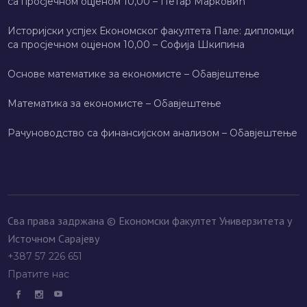
са просјечном оцјеном 10,00 – Петар Марковић
Историјски успјех Економског факултета Пале: дипломци
са просјечном оцјеном 10,00 – Софија Шкипина
Основе математике за економисте – Обавјештење
Математика за економисте – Обавјештење
Рачуноводство са финансијском анализом – Обавјештење
Сва права задржана © Економски факултет Универзитета у
Источном Сарајеву
+387 57 226 651
Пратите нас