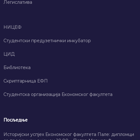
Легислатива
НИЦЕФ
Студентски предузетнички инкубатор
ЦИД
Библиотека
Скриптарница ЕФП
Студентска организација Економског факултета
Посљедње
Историјски успјех Економског факултета Пале: дипломци