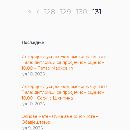
128
129
130
131
Посљедње
Историјски успјех Економског факултета
Пале: дипломци са просјечном оцјеном
10,00 – Петар Марковић
јул 10, 2026
Историјски успјех Економског факултета
Пале: дипломци са просјечном оцјеном
10,00 – Софија Шкипина
јул 10, 2026
Основе математике за економисте –
Обавјештење
јул 9, 2026