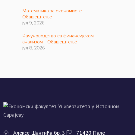
Математика за економисте –
Обавјештење
јул 9, 2026
Рачуноводство са финансијском
анализом – Обавјештење
јул 8, 2026
Алeксe Шантића бр. 3
71420 Палe