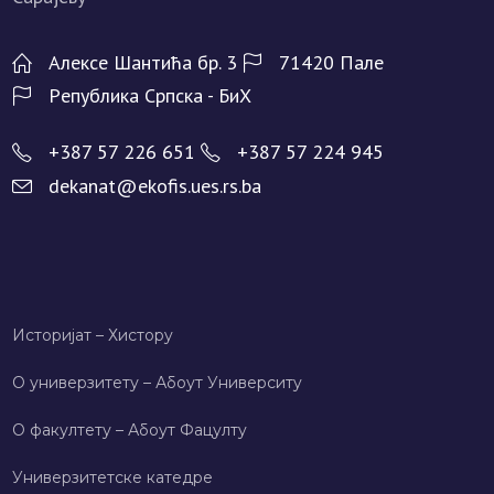
Алeксe Шантића бр. 3
71420 Палe
Рeпублика Српска - БиХ
+387 57 226 651
+387 57 224 945
dekanat@ekofis.ues.rs.ba
Историјат – Хисторy
О универзитету – Абоут Университy
О факултету – Абоут Фацултy
Универзитетске катедре