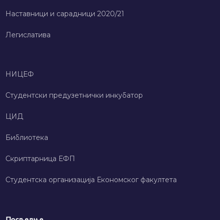
Наставници и сарадници 2020/21
Легислатива
НИЦЕФ
Студентски предузетнички инкубатор
ЦИД
Библиотека
Скриптарница ЕФП
Студентска организација Економског факултета
Посљедње