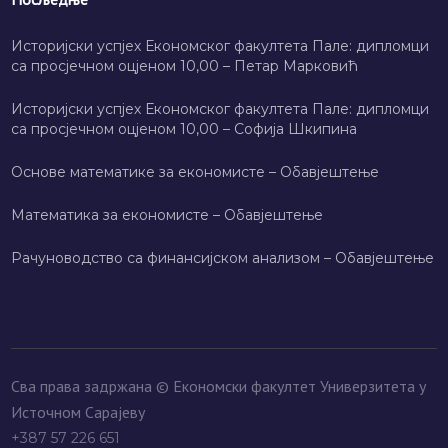
Историјски успјех Економског факултета Пале: дипломци
са просјечном оцјеном 10,00 – Петар Марковић
Историјски успјех Економског факултета Пале: дипломци
са просјечном оцјеном 10,00 – Софија Шкипина
Основе математике за економисте – Обавјештење
Математика за економисте – Обавјештење
Рачуноводство са финансијском анализом – Обавјештење
Сва права задржана © Економски факултет Универзитета у
Источном Сарајеву
+387 57 226 651