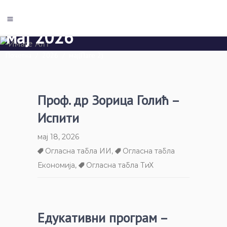
мај 2026
Почетна
/
2026
/
мај
(Паге 2)
Проф. др Зорица Голић –
Испити
мај 18, 2026
Огласна табла ИИ
,
Огласна табла
Економија
,
Огласна табла ТиХ
Едукативни програм –