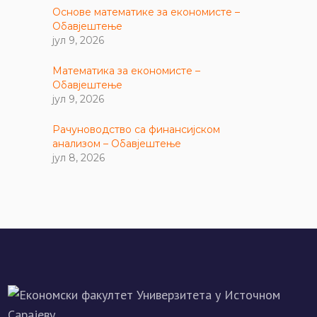
Основе математике за економисте –
Обавјештење
јул 9, 2026
Математика за економисте –
Обавјештење
јул 9, 2026
Рачуноводство са финансијском
анализом – Обавјештење
јул 8, 2026