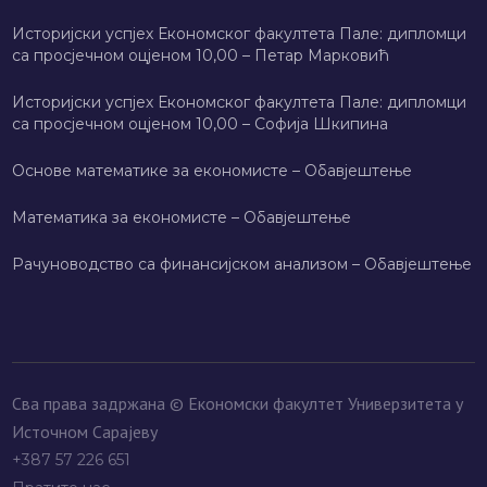
Историјски успјех Економског факултета Пале: дипломци
са просјечном оцјеном 10,00 – Петар Марковић
Историјски успјех Економског факултета Пале: дипломци
са просјечном оцјеном 10,00 – Софија Шкипина
Основе математике за економисте – Обавјештење
Математика за економисте – Обавјештење
Рачуноводство са финансијском анализом – Обавјештење
Сва права задржана © Економски факултет Универзитета у
Источном Сарајеву
+387 57 226 651