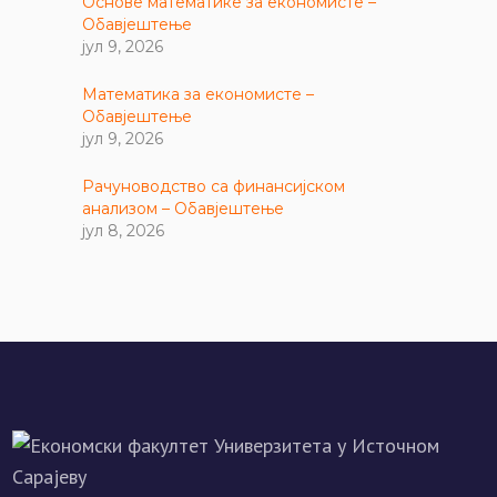
Основе математике за економисте –
Обавјештење
јул 9, 2026
Математика за економисте –
Обавјештење
јул 9, 2026
Рачуноводство са финансијском
анализом – Обавјештење
јул 8, 2026