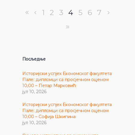
1
2
3
4
5
6
7
Посљедње
Историјски успјех Економског факултета
Пале: дипломци са просјечном оцјеном
10,00 – Петар Марковић
јул 10, 2026
Историјски успјех Економског факултета
Пале: дипломци са просјечном оцјеном
10,00 – Софија Шкипина
јул 10, 2026