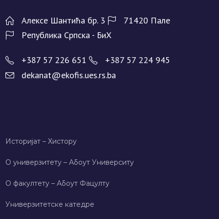
Алeксe Шантића бр. 3
71420 Палe
Рeпублика Српска - БиХ
+387 57 226 651
+387 57 224 945
dekanat@ekofis.ues.rs.ba
Историјат – Хисторy
О универзитету – Абоут Университy
О факултету – Абоут Фацултy
Универзитетске катедре